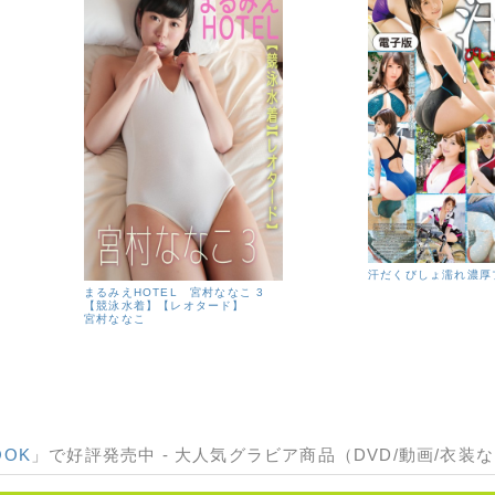
汗だくびしょ濡れ濃厚
まるみえHOTEL 宮村ななこ 3
【競泳水着】【レオタード】
宮村ななこ
OOK
」で好評発売中 - 大人気グラビア商品（DVD/動画/衣装