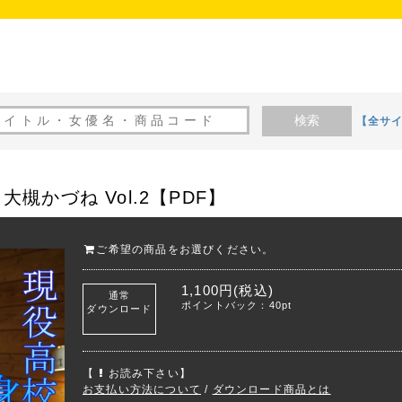
検索
【全サ
槻かづね Vol.2【PDF】
ご希望の商品をお選びください。
1,100円(税込)
通常
ポイントバック：40pt
ダウンロード
【
お読み下さい】
お支払い方法について
/
ダウンロード商品とは