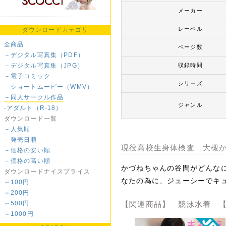
メーカー
レーベル
ダウンロードカテゴリ
全商品
ページ数
－デジタル写真集（PDF）
－デジタル写真集（JPG）
収録時間
－電子コミック
シリーズ
－ショートムービー（WMV）
－同人サークル作品
ジャンル
-アダルト（R-18）
ダウンロード一覧
－人気順
－発売日順
現役高校生身体検査 大槻かづ
－価格の安い順
－価格の高い順
かづねちゃんの谷間がどんな
ダウンロードナイスプライス
なたの為に、ジューシーでキ
～100円
～200円
～500円
【関連商品】 競泳水着 【
～1000円