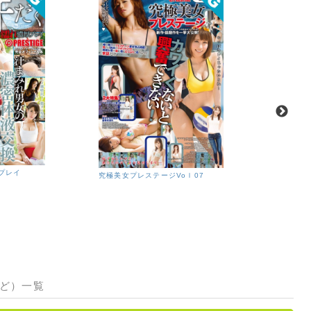
プレイ
究極美女プレステージVoｌ07
山中知恵
ら・・・
山中知恵
など）一覧