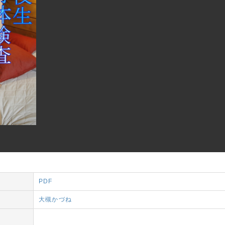
PDF
大槻かづね