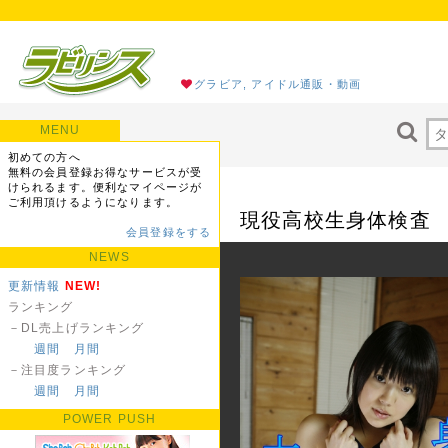
グラビア, アイドル通販・動画
MENU
初めての方へ
無料の会員登録お得なサービスが受
けられるます。便利なマイページが
ご利用頂けるようになります。
現役高校生身体検査 大
会員登録をする
NEWS
更新情報
NEW!
ランキング
－DL売上げランキング
週間
月間
－注目度ランキング
週間
月間
POWER PUSH