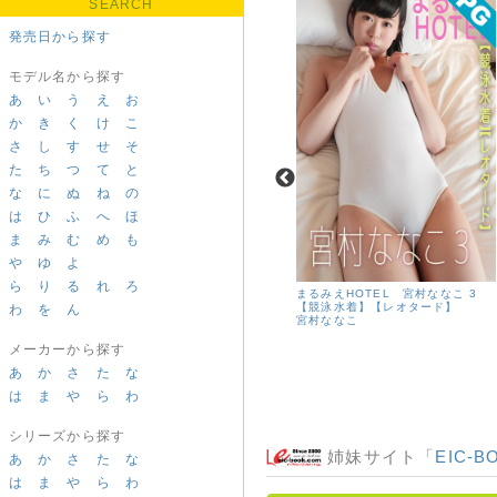
SEARCH
発売日から探す
モデル名から探す
あ
い
う
え
お
か
き
く
け
こ
さ
し
す
せ
そ
た
ち
つ
て
と
な
に
ぬ
ね
の
は
ひ
ふ
へ
ほ
ま
み
む
め
も
や
ゆ
よ
ら
り
る
れ
ろ
古河由衣 【競泳水着】【眼帯ビキ
まるみえHOTEL 宮村ななこ 3
ニ】大人女子のお尻とオッパイ グ
【競泳水着】【レオタード】
わ
を
ん
ラビア学園
宮村ななこ
古河由衣
メーカーから探す
あ
か
さ
た
な
は
ま
や
ら
わ
シリーズから探す
姉妹サイト「
EIC-B
あ
か
さ
た
な
は
ま
や
ら
わ