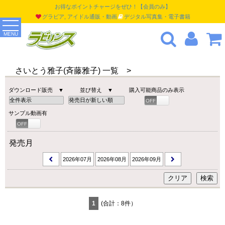
お得なポイントチャージをぜひ！【会員のみ】
グラビア, アイドル通販・動画
デジタル写真集・電子書籍
MENU
さいとう雅子(斉藤雅子) 一覧 >
ダウンロード販売 ▼
並び替え ▼
購入可能商品のみ表示
OFF
ON
サンプル動画有
OFF
ON
発売月
2026年07月
2026年08月
2026年09月
1
(合計：8件）