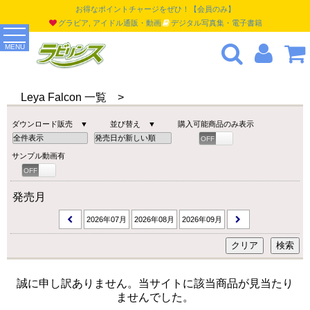
お得なポイントチャージをぜひ！【会員のみ】
グラビア, アイドル通販・動画
デジタル写真集・電子書籍
MENU
Leya Falcon 一覧 >
ダウンロード販売 ▼
並び替え ▼
購入可能商品のみ表示
OFF
ON
サンプル動画有
OFF
ON
発売月
2026年07月
2026年08月
2026年09月
誠に申し訳ありません。当サイトに該当商品が見当たり
ませんでした。