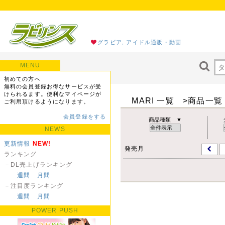
グラビア, アイドル通販・動画
MENU
初めての方へ
無料の会員登録お得なサービスが受
けられるます。便利なマイページが
MARI 一覧 >商品一覧
ご利用頂けるようになります。
会員登録をする
商品種類 ▼
NEWS
更新情報
NEW!
発売月
ランキング
－DL売上げランキング
週間
月間
－注目度ランキング
週間
月間
POWER PUSH