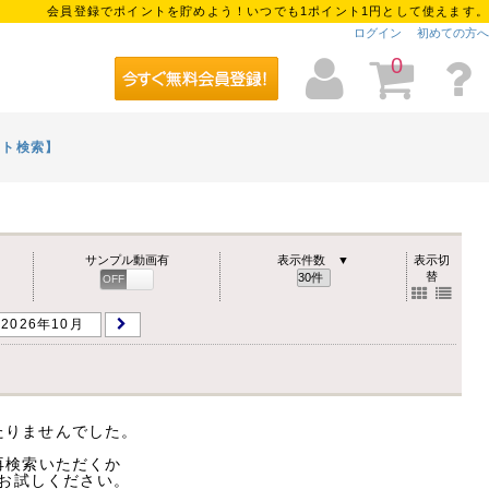
会員登録でポイントを貯めよう！いつでも1ポイント1円として使えます。
ログイン
初めての方へ
0
イト検索】
サンプル動画有
表示件数 ▼
表示切
替
OFF
ON
2026年10月
たりませんでした。
再検索いただくか
お試しください。