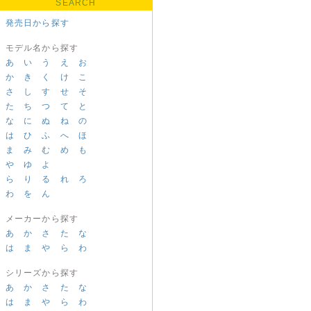
SEARCH
発売日から探す
モデル名から探す
あ
い
う
え
お
か
き
く
け
こ
さ
し
す
せ
そ
た
ち
つ
て
と
な
に
ぬ
ね
の
は
ひ
ふ
へ
ほ
ま
み
む
め
も
や
ゆ
よ
ら
り
る
れ
ろ
わ
を
ん
メーカーから探す
あ
か
さ
た
な
は
ま
や
ら
わ
シリーズから探す
あ
か
さ
た
な
は
ま
や
ら
わ