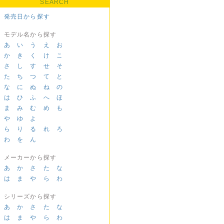
SEARCH
発売日から探す
モデル名から探す
あ
い
う
え
お
か
き
く
け
こ
さ
し
す
せ
そ
た
ち
つ
て
と
な
に
ぬ
ね
の
は
ひ
ふ
へ
ほ
ま
み
む
め
も
や
ゆ
よ
ら
り
る
れ
ろ
わ
を
ん
メーカーから探す
あ
か
さ
た
な
は
ま
や
ら
わ
シリーズから探す
あ
か
さ
た
な
は
ま
や
ら
わ