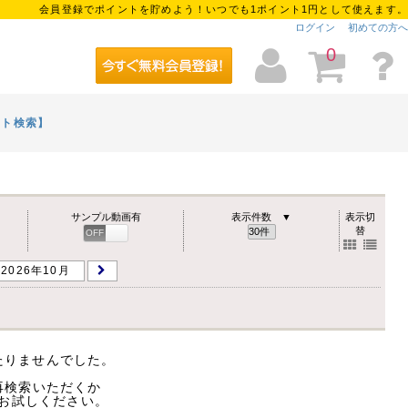
会員登録でポイントを貯めよう！いつでも1ポイント1円として使えます。
ログイン
初めての方へ
0
イト検索】
サンプル動画有
表示件数 ▼
表示切
替
OFF
ON
2026年10月
たりませんでした。
再検索いただくか
お試しください。