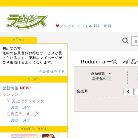
グラビア, アイドル通販・動画
MENU
初めての方へ
無料の会員登録お得なサービスが受
けられるます。便利なマイページが
Rudumira 一覧 >商
ご利用頂けるようになります。
会員登録をする
商品種類 ▼
NEWS
更新情報
NEW!
発売月
ランキング
－DL売上げランキング
週間
月間
－注目度ランキング
週間
月間
POWER PUSH