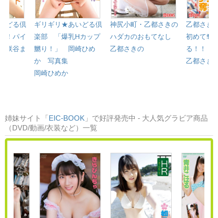
いどる倶
ギリギリ★あいどる倶
神尻小町・乙都さきの
乙都さき
り！パイ
楽部 「爆乳Hカップ
ハダカのおもてなし
初めて奪
 咲谷ま
嬲り！」 岡崎ひめ
乙都さきの
る！！
か 写真集
乙都さき
岡崎ひめか
姉妹サイト「
EIC-BOOK
」で好評発売中 - 大人気グラビア商品
（DVD/動画/衣装など）一覧