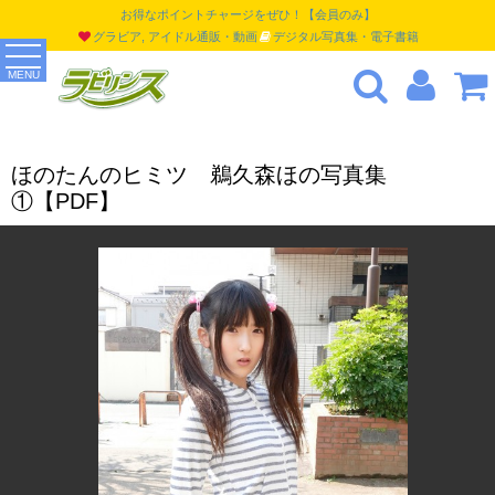
お得なポイントチャージをぜひ！【会員のみ】
グラビア, アイドル通販・動画
デジタル写真集・電子書籍
MENU
ほのたんのヒミツ 鵜久森ほの写真集
①【PDF】