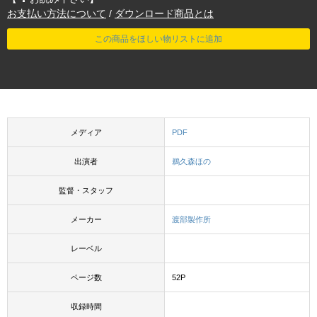
お支払い方法について
/
ダウンロード商品とは
この商品をほしい物リストに追加
メディア
PDF
出演者
鵜久森ほの
監督・スタッフ
メーカー
渡部製作所
レーベル
ページ数
52P
収録時間