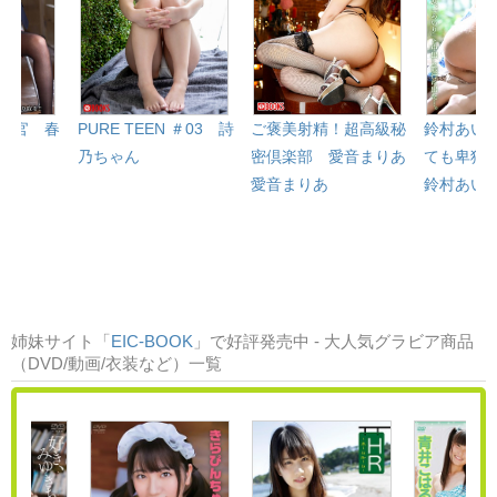
行官 春
PURE TEEN ＃03 詩
ご褒美射精！超高級秘
鈴村あい
乃ちゃん
密倶楽部 愛音まりあ
ても卑猥
愛音まりあ
鈴村あい
姉妹サイト「
EIC-BOOK
」で好評発売中 - 大人気グラビア商品
（DVD/動画/衣装など）一覧