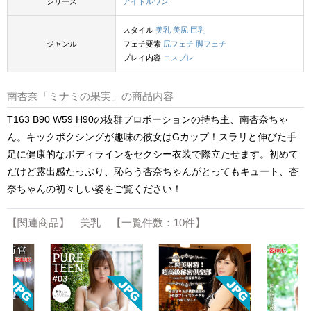
シリーズ
アイドルワン
スタイル
美乳
美尻
巨乳
ジャンル
フェチ要素
尻フェチ
脚フェチ
プレイ内容
コスプレ
南杏奈「ミナミの果実」の商品内容
T163 B90 W59 H90の抜群プロポーションの持ち主、南杏奈ちゃ
ん。キックボクシングが趣味の彼女はGカップ！スラリと伸びた手
足に健康的なボディラインをセクシー衣装で際立たせます。初めて
だけど露出感たっぷり、恥らう杏奈ちゃんがとってもキュート、杏
奈ちゃんの初々しい姿をご覧ください！
【関連商品】 美乳 【一覧件数：10件】