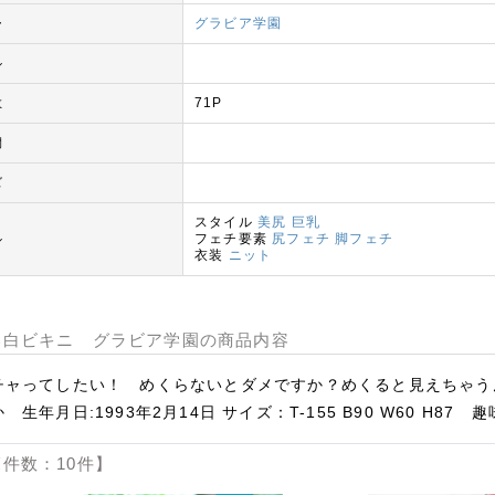
グラビア学園
ー
ル
71P
数
間
ズ
スタイル
美尻
巨乳
フェチ要素
尻フェチ
脚フェチ
ル
衣装
ニット
い白ビキニ グラビア学園の商品内容
チャってしたい！ めくらないとダメですか？めくると見えちゃう
生年月日:1993年2月14日 サイズ：T-155 B90 W60 H
件数：10件】