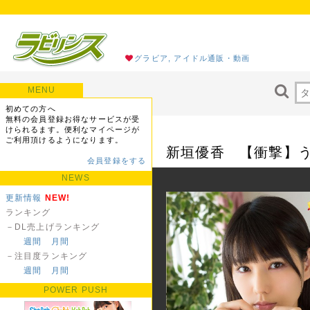
グラビア, アイドル通販・動画
MENU
初めての方へ
無料の会員登録お得なサービスが受
けられるます。便利なマイページが
ご利用頂けるようになります。
新垣優香 【衝撃】う
会員登録をする
NEWS
更新情報
NEW!
ランキング
－DL売上げランキング
週間
月間
－注目度ランキング
週間
月間
POWER PUSH