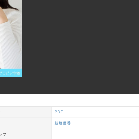
PDF
ア
新垣優香
ッフ