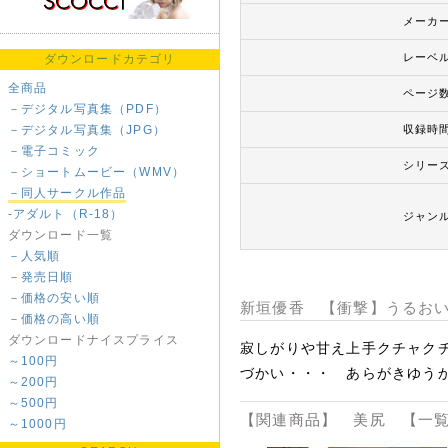
メーカ
レーベ
ダウンロードカテゴリ
全商品
ページ
－デジタル写真集（PDF）
－デジタル写真集（JPG）
収録時
－電子コミック
シリー
－ショートムービー（WMV）
－同人サークル作品
-アダルト（R-18）
ジャン
ダウンロード一覧
－人気順
－発売日順
－価格の安い順
新垣優香 【衝撃】うるお
－価格の高い順
ダウンロードナイスプライス
寂しがりや甘え上手クチャク
～100円
づかい・・・ あらがきゆうか 
～200円
～500円
【関連商品】 美尻 【一覧
～1000円