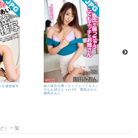
妹の彼氏を襲っちゃうとってもエッ
涼森れむ
りを濃密接写
チなお姉さん vol.03 園田みおん
涼森れむ
園田みおん
など）一覧