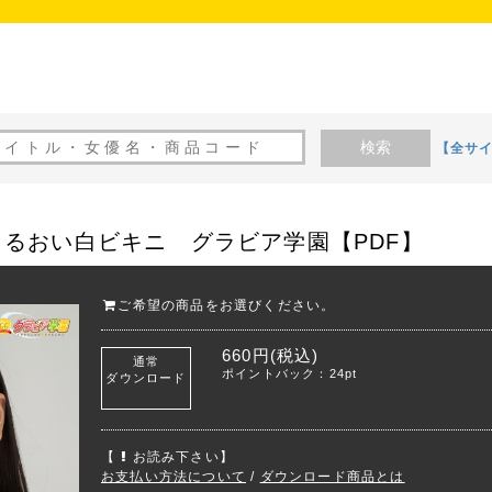
検索
【全サ
るおい白ビキニ グラビア学園【PDF】
ご希望の商品をお選びください。
660円(税込)
通常
ポイントバック：24pt
ダウンロード
【
お読み下さい】
お支払い方法について
/
ダウンロード商品とは