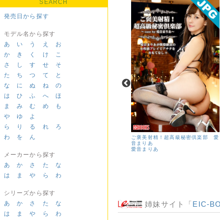
SEARCH
発売日から探す
モデル名から探す
あ
い
う
え
お
か
き
く
け
こ
さ
し
す
せ
そ
た
ち
つ
て
と
な
に
ぬ
ね
の
は
ひ
ふ
へ
ほ
ま
み
む
め
も
や
ゆ
よ
ら
り
る
れ
ろ
わ
を
ん
PURE TEEN ＃03 詩乃ちゃん
ご褒美射精！超高級秘密倶楽部 愛
音まりあ
愛音まりあ
メーカーから探す
あ
か
さ
た
な
は
ま
や
ら
わ
シリーズから探す
あ
か
さ
た
な
姉妹サイト「
EIC-B
は
ま
や
ら
わ