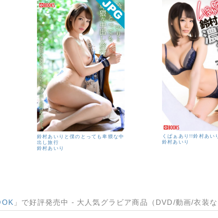
くぱぁあり!!鈴村あい
鈴村あいりと僕のとっても卑猥な中
鈴村あいり
出し旅行
鈴村あいり
OOK
」で好評発売中 - 大人気グラビア商品（DVD/動画/衣装