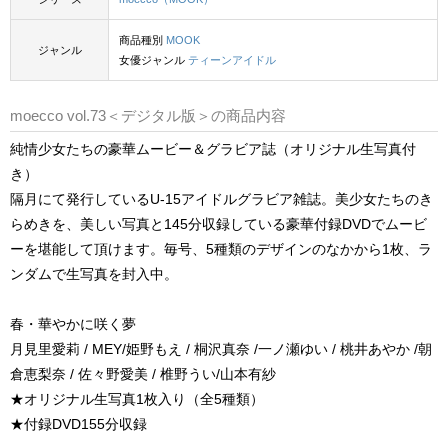
商品種別
MOOK
ジャンル
女優ジャンル
ティーンアイドル
moecco vol.73＜デジタル版＞の商品内容
純情少女たちの豪華ムービー＆グラビア誌（オリジナル生写真付
き）
隔月にて発行しているU-15アイドルグラビア雑誌。美少女たちのき
らめきを、美しい写真と145分収録している豪華付録DVDでムービ
ーを堪能して頂けます。毎号、5種類のデザインのなかから1枚、ラ
ンダムで生写真を封入中。
春・華やかに咲く夢
月見里愛莉 / MEY/姫野もえ / 桐沢真奈 /一ノ瀬ゆい / 桃井あやか /朝
倉恵梨奈 / 佐々野愛美 / 椎野うい/山本有紗
★オリジナル生写真1枚入り（全5種類）
★付録DVD155分収録