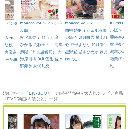
moecco 
moecco Vol.85
moecco vol.72＜デジタ
l.75＜デジタ
ル版＞
西明梨亜
ミシェル彩果
ル版＞
薬袋春寿
泉舞子
如月帆霞
星七虹
桐沢真奈
姫野もえ
音川
本響
Nene
響
星野愛
心
戸部まりな
如月優羽
ひかる
高杉美々羽
有馬
海原胡桃
城本ひめ
星野愛
城本ひめか
夢月
麻陽（月見里愛莉）
大
朝倉恵梨奈
瀬美桜
佐
ゆのん
…
海原胡桃
伊川愛梨
佐々
理穂
有馬麻
唯
…
野愛美
綾瀬加恋
莉）
…
姉妹サイト「
EIC-BOOK
」で好評発売中 - 大人気グラビア商品
（DVD/動画/衣装など）一覧