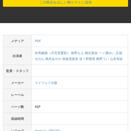
この商品をほしい物リストに追加
メディア
PDF
有馬麻陽（月見里愛莉）
姫野もえ
桐沢真奈
一ノ瀬ゆい
五城
出演者
せのん
桃井あやか
朝倉恵梨奈
佐々野愛美
椎野うい
山本有紗
監督・スタッフ
メーカー
マイウェイ出版
レーベル
ページ数
41P
収録時間
シリーズ
moecco（MOOK）