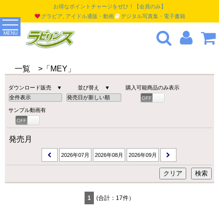
お得なポイントチャージをぜひ！【会員のみ】
グラビア, アイドル通販・動画
デジタル写真集・電子書籍
MENU
一覧 >「MEY」
ダウンロード販売 ▼
並び替え ▼
購入可能商品のみ表示
OFF
ON
サンプル動画有
OFF
ON
発売月
2026年07月
2026年08月
2026年09月
1
(合計：17件）