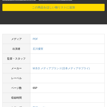
この商品をほしい物リストに追加
メディア
PDF
出演者
石川優実
監督・スタッフ
メーカー
M.B.D メディアブランド(日本メディアサプライ)
レーベル
ページ数
65P
収録時間