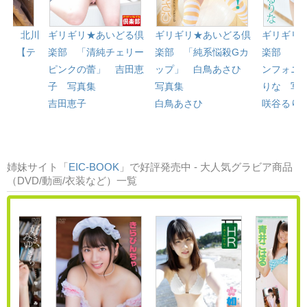
EL 北川
ギリギリ★あいどる倶
ギリギリ★あいどる倶
ギリギリ
制服】【テ
楽部 「清純チェリー
楽部 「純系悩殺Gカ
楽部 「
ピンクの蕾」 吉田恵
ップ」 白鳥あさひ
ンフォニ
子 写真集
写真集
りな 写
吉田恵子
白鳥あさひ
咲谷るり
姉妹サイト「
EIC-BOOK
」で好評発売中 - 大人気グラビア商品
（DVD/動画/衣装など）一覧