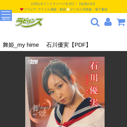
お得なポイントチャージをぜひ！【会員のみ】
グラビア, アイドル通販・動画
デジタル写真集・電子書籍
MENU
舞姫_my hime 石川優実【PDF】