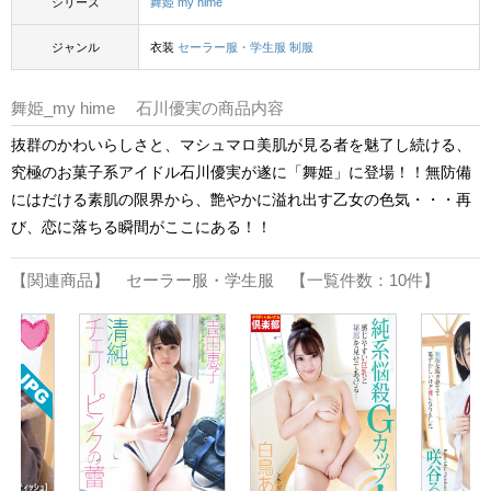
シリーズ
舞姫 my hime
ジャンル
衣装
セーラー服・学生服
制服
舞姫_my hime 石川優実の商品内容
抜群のかわいらしさと、マシュマロ美肌が見る者を魅了し続ける、
究極のお菓子系アイドル石川優実が遂に「舞姫」に登場！！無防備
にはだける素肌の限界から、艶やかに溢れ出す乙女の色気・・・再
び、恋に落ちる瞬間がここにある！！
【関連商品】 セーラー服・学生服 【一覧件数：10件】