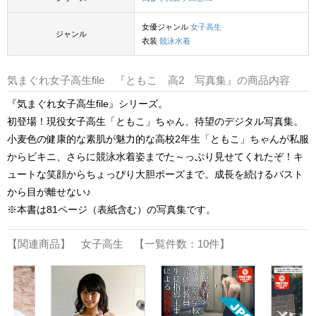
女優ジャンル
女子高生
ジャンル
衣装
競泳水着
気まぐれ女子高生file 『ともこ 高2 写真集』の商品内容
『気まぐれ女子高生file』シリーズ。
初登場！現役女子高生「ともこ」ちゃん、待望のデジタル写真集。
小麦色の健康的な素肌が魅力的な高校2年生「ともこ」ちゃんが私服
からビキニ、さらに競泳水着姿までた～っぷり見せてくれたぞ！キ
ュートな笑顔からちょっぴり大胆ポーズまで。成長を続けるバスト
から目が離せない♪
※本書は81ページ（表紙含む）の写真集です。
【関連商品】 女子高生 【一覧件数：10件】