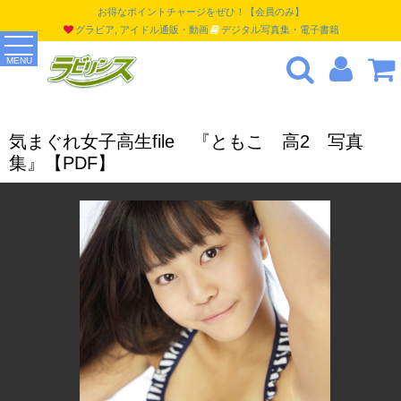
お得なポイントチャージをぜひ！【会員のみ】
グラビア, アイドル通販・動画
デジタル写真集・電子書籍
MENU
気まぐれ女子高生file 『ともこ 高2 写真
集』【PDF】