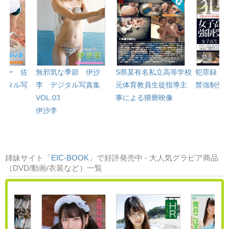
マー 佐
無邪気な季節 伊沙
S県某有名私立高等学校
犯罪録 女
ジタル写
李 デジタル写真集
元体育教員生徒指導主
禁強制受胎事
VOL.03
事による猥褻映像
伊沙李
姉妹サイト「
EIC-BOOK
」で好評発売中 - 大人気グラビア商品
（DVD/動画/衣装など）一覧