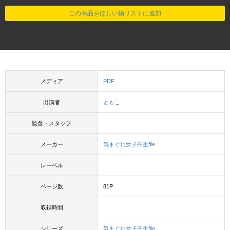
この商品をほしい物リストに追加
メディア
PDF
出演者
ともこ
監督・スタッフ
メーカー
気まぐれ女子高生file
レーベル
ページ数
81P
収録時間
シリーズ
気まぐれ女子高生file