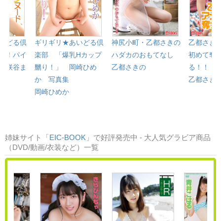
いどる倶
ギリギリ★あいどる倶
神尻小町・乙都さきの
乙都さき
り！パイ
楽部 「爆乳Hカップ
ハダカのおもてなし
初めて奪
 咲谷ま
嬲り！」 岡崎ひめ
乙都さきの
る！！
か 写真集
乙都さき
岡崎ひめか
姉妹サイト「
EIC-BOOK
」で好評発売中 - 大人気グラビア商品
（DVD/動画/衣装など）一覧