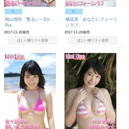
DL
DL
桐山瑠衣「艶るい～En-
橘花凛「あなたにフォーリ
Rui」
ンラブ」
2017-11-20発売
2017-11-20発売
ほしい物リスト追加
ほしい物リスト追加