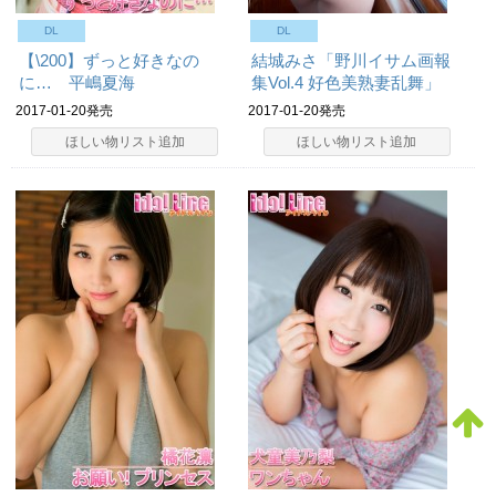
DL
DL
【\200】ずっと好きなの
結城みさ「野川イサム画報
に… 平嶋夏海
集Vol.4 好色美熟妻乱舞」
2017-01-20発売
2017-01-20発売
ほしい物リスト追加
ほしい物リスト追加