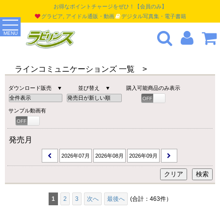
お得なポイントチャージをぜひ！【会員のみ】
グラビア, アイドル通販・動画
デジタル写真集・電子書籍
MENU
ラインコミュニケーションズ 一覧 >
ダウンロード販売 ▼
並び替え ▼
購入可能商品のみ表示
OFF
ON
サンプル動画有
OFF
ON
発売月
2026年07月
2026年08月
2026年09月
1
2
3
次へ
最後へ
(合計：463件）