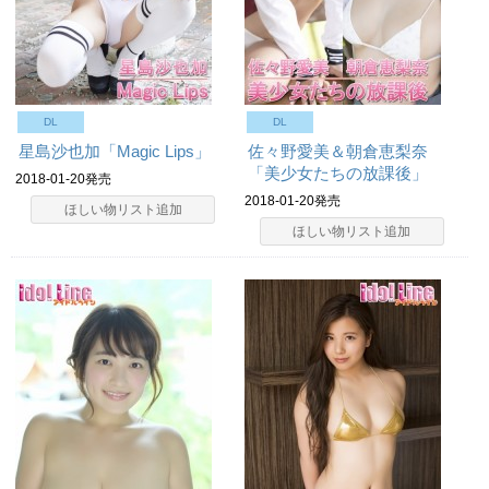
DL
DL
星島沙也加「Magic Lips」
佐々野愛美＆朝倉恵梨奈
「美少女たちの放課後」
2018-01-20発売
2018-01-20発売
ほしい物リスト追加
ほしい物リスト追加