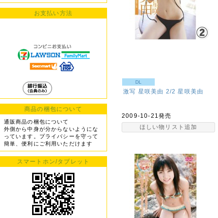
お支払い方法
DL
激写 星咲美由 2/2
星咲美由
商品の梱包について
2009-10-21発売
通販商品の梱包について
ほしい物リスト追加
外側から中身が分からないようにな
っています。プライバシーを守って
簡単、便利にご利用いただけます
スマートホン/タブレット