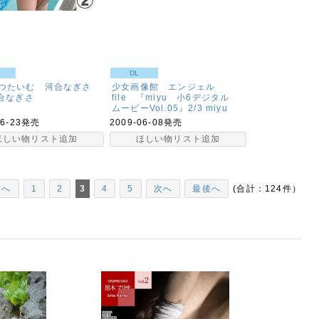
DL
つたいむ 河合なぎさ
少女画像館 エンジェル
合なぎさ
file 『miyu 小6デジタル
ムービーVol.05』2/3
miyu
06-23発売
2009-06-08発売
ほしい物リスト追加
ほしい物リスト追加
前へ
1
2
3
4
5
次へ
最後へ
(合計：124件）