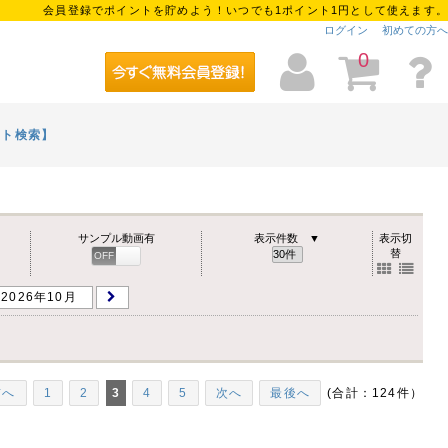
会員登録でポイントを貯めよう！いつでも1ポイント1円として使えます。
ログイン
初めての方へ
0
イト検索】
サンプル動画有
表示件数 ▼
表示切
替
OFF
ON
2026年10月
前へ
1
2
3
4
5
次へ
最後へ
(合計：124件）