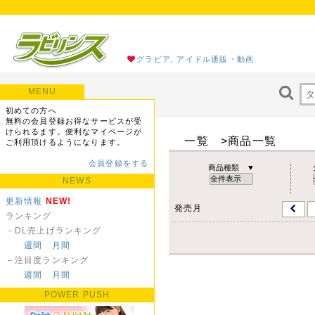
グラビア, アイドル通販・動画
MENU
初めての方へ
無料の会員登録お得なサービスが受
けられるます。便利なマイページが
一覧 >商品一覧
ご利用頂けるようになります。
会員登録をする
商品種類 ▼
NEWS
更新情報
NEW!
発売月
ランキング
－DL売上げランキング
週間
月間
－注目度ランキング
週間
月間
POWER PUSH