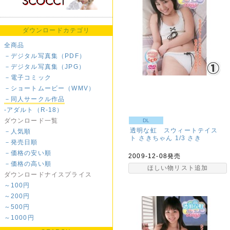
ダウンロードカテゴリ
全商品
－デジタル写真集（PDF）
－デジタル写真集（JPG）
－電子コミック
－ショートムービー（WMV）
－同人サークル作品
-アダルト（R-18）
ダウンロード一覧
DL
透明な虹 スウィートテイス
－人気順
ト さきちゃん 1/3
さき
－発売日順
－価格の安い順
2009-12-08発売
－価格の高い順
ほしい物リスト追加
ダウンロードナイスプライス
～100円
～200円
～500円
～1000円