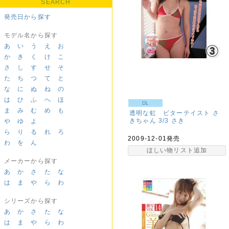
SEARCH
発売日から探す
モデル名から探す
あ
い
う
え
お
か
き
く
け
こ
さ
し
す
せ
そ
た
ち
つ
て
と
な
に
ぬ
ね
の
は
ひ
ふ
へ
ほ
DL
ま
み
む
め
も
透明な虹 ビターテイスト さ
きちゃん 3/3
さき
や
ゆ
よ
ら
り
る
れ
ろ
2009-12-01発売
わ
を
ん
ほしい物リスト追加
メーカーから探す
あ
か
さ
た
な
は
ま
や
ら
わ
シリーズから探す
あ
か
さ
た
な
は
ま
や
ら
わ