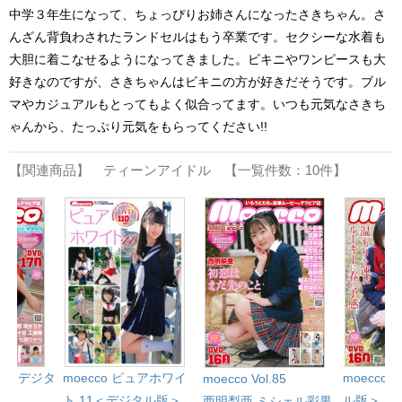
中学３年生になって、ちょっぴりお姉さんになったさきちゃん。さ
んざん背負わされたランドセルはもう卒業です。セクシーな水着も
大胆に着こなせるようになってきました。ビキニやワンピースも大
好きなのですが、さきちゃんはビキニの方が好きだそうです。ブル
マやカジュアルもとってもよく似合ってます。いつも元気なさきち
ゃんから、たっぷり元気をもらってください!!
【関連商品】 ティーンアイドル 【一覧件数：10件】
l.81＜デジタ
moecco ピュアホワイ
moecco 
moecco Vol.85
ト 11＜デジタル版＞
ル版＞
西明梨亜
ミシェル彩果