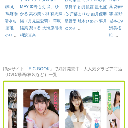
心
梅園え
MEY
姫野もえ
音川ひ
薬袋春寿
泉舞子
如月帆霞
星七虹
み
有馬麻陽
かる
高杉美々羽
有馬麻
響
星野愛
心
戸部まりな
如月優羽
）
清水ち
陽（月見里愛莉）
華咲
城本ひめ
星野愛
城本ひめか
夢月
羽
工藤唯
陽菜
梨々香
大海原胡桃
瀬美桜
佐
ゆのん
…
咲ひかり
…
桐沢真奈
唯
…
姉妹サイト「
EIC-BOOK
」で好評発売中 - 大人気グラビア商品
（DVD/動画/衣装など）一覧