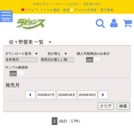
お得なポイントチャージをぜひ！【会員のみ】
グラビア, アイドル通販・動画
デジタル写真集・電子書籍
MENU
佐々野愛美 一覧 >
ダウンロード販売 ▼
並び替え ▼
購入可能商品のみ表示
OFF
ON
サンプル動画有
OFF
ON
発売月
2026年07月
2026年08月
2026年09月
1
(合計：17件）