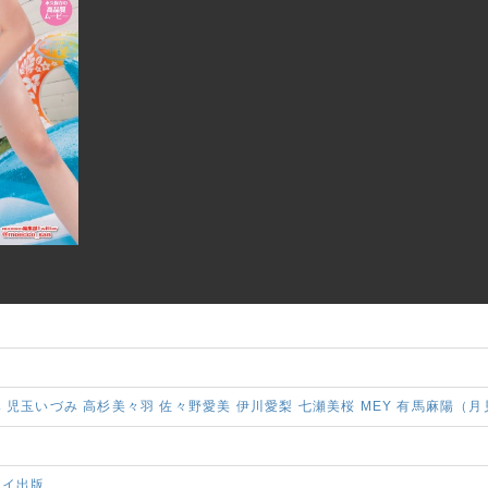
み
児玉いづみ
高杉美々羽
佐々野愛美
伊川愛梨
七瀬美桜
MEY
有馬麻陽（月
ェイ出版