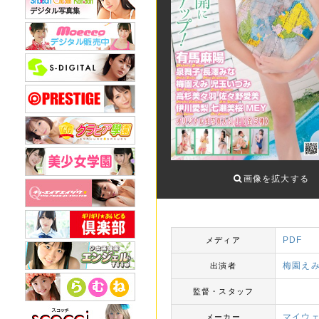
画像を拡大する
PDF
メディア
梅園え
出演者
監督・スタッフ
マイウ
メーカー