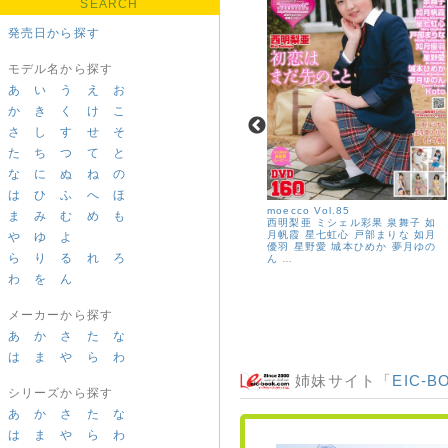
SEARCH
発売日から探す
モデル名から探す
あ
い
う
え
お
か
き
く
け
こ
さ
し
す
せ
そ
た
ち
つ
て
と
な
に
ぬ
ね
の
は
ひ
ふ
へ
ほ
moecco ピュアホワイト 11＜デジ
moecco Vol.85
ま
み
む
め
も
タル版＞
西明梨亜
ミシェル彩果
泉舞子
如
MEY
姫野もえ
音川ひかる
高杉
月帆霞
星七虹心
戸部まりな
如月
や
ゆ
よ
美々羽
有馬麻陽（月見里愛莉）
華
優羽
星野愛
城本ひめか
夢月ゆの
ら
り
る
れ
ろ
咲陽菜
梨々香
大海原胡桃
桐沢真
ん
…
奈
わ
を
ん
メーカーから探す
あ
か
さ
た
な
は
ま
や
ら
わ
姉妹サイト「
EIC-B
シリーズから探す
あ
か
さ
た
な
は
ま
や
ら
わ