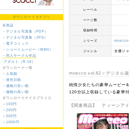
レーベル
ダウンロードカテゴリ
ページ数
全商品
収録時間
－デジタル写真集（PDF）
－デジタル写真集（JPG）
moecc
シリーズ
－電子コミック
－ショートムービー（WMV）
女優ジ
ジャンル
－同人サークル作品
-アダルト（R-18）
ダウンロード一覧
moecco vol.82＜デジ
－人気順
－発売日順
純情少女たちの豪華ムービー&
－価格の安い順
120分以上収録している豪華
－価格の高い順
ダウンロードナイスプライス
～100円
【関連商品】 ティーンアイ
～200円
～500円
～1000円