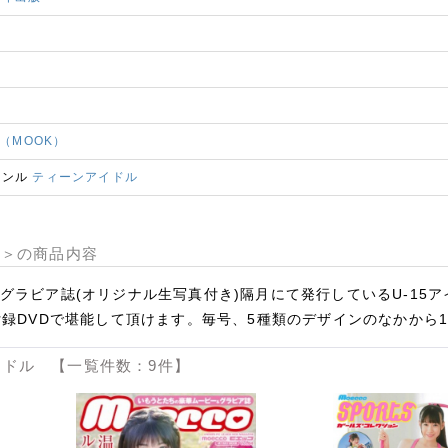
o（MOOK）
ャンル
ティーンアイドル
タル版＞の商品内容
グラビア誌(オリジナル生写真付き)隔月にて発行しているU-15
付録DVDで堪能して頂けます。毎号、5種類のデザインのなかから
ドル 【一覧件数：9件】