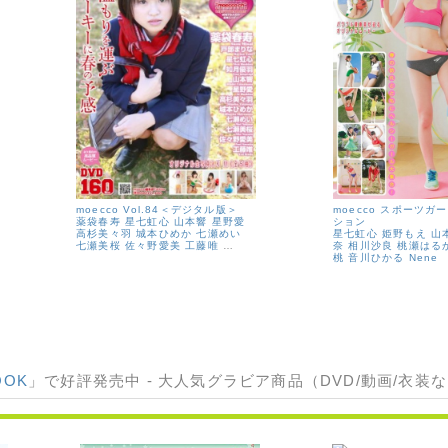
moecco Vol.84＜デジタル版＞
moecco スポーツガ
薬袋春寿
星七虹心
山本響
星野愛
ション
高杉美々羽
城本ひめか
七瀬めい
星七虹心
姫野もえ
山
七瀬美桜
佐々野愛美
工藤唯
…
奈
相川沙良
桃瀬はる
桃
音川ひかる
Nene
OOK
」で好評発売中 - 大人気グラビア商品（DVD/動画/衣装