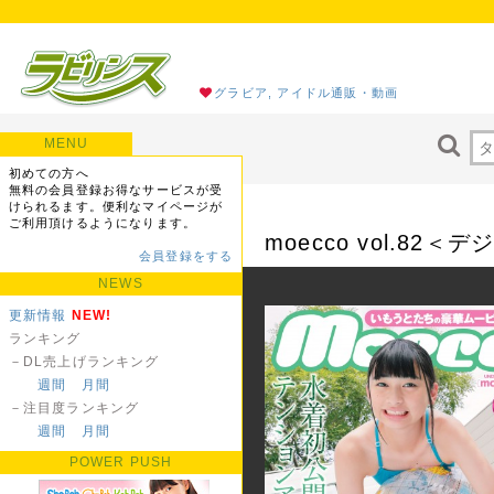
グラビア, アイドル通販・動画
MENU
初めての方へ
無料の会員登録お得なサービスが受
けられるます。便利なマイページが
ご利用頂けるようになります。
moecco vol.82
会員登録をする
NEWS
更新情報
NEW!
ランキング
－DL売上げランキング
週間
月間
－注目度ランキング
週間
月間
POWER PUSH