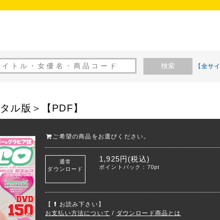
検索
【全サ
＜デジタル版＞【PDF】
ご希望の商品をお選びください。
1,925円(税込)
通常
ポイントバック：70pt
ダウンロード
【
お読み下さい】
お支払い方法について
/
ダウンロード商品とは