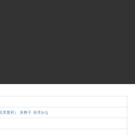
見里愛莉）
泉舞子
長澤みな