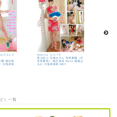
ールズコレク
moecco コスパラ
moecco
星七虹心
五城せのん
有馬麻陽（月
山本響
有
本響
桐沢真
見里愛莉）
桐沢真奈
Nene
桃瀬は
杉美々羽
か
大海原胡
るか
大海原胡桃
MEY
瀬美桜
如
など）一覧