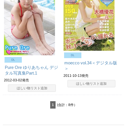
DL
DL
moecco vol.34＜デジタル版
Pure Ore ゆりあちゃん デジ
＞
タル写真集Part.1
2011-10-13発売
2012-03-02発売
ほしい物リスト追加
ほしい物リスト追加
1
(合計：8件）