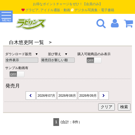
お得なポイントチャージをぜひ！【会員のみ】
グラビア, アイドル通販・動画
デジタル写真集・電子書籍
MENU
白木悠吏阿 一覧 >
ダウンロード販売 ▼
並び替え ▼
購入可能商品のみ表示
OFF
ON
サンプル動画有
OFF
ON
発売月
2026年07月
2026年08月
2026年09月
1
(合計：8件）