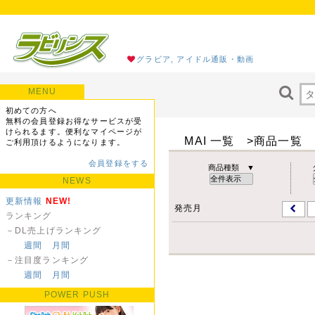
グラビア, アイドル通販・動画
MENU
初めての方へ
無料の会員登録お得なサービスが受
けられるます。便利なマイページが
MAI 一覧 >商品一覧
ご利用頂けるようになります。
会員登録をする
商品種類 ▼
NEWS
更新情報
NEW!
発売月
ランキング
－DL売上げランキング
週間
月間
－注目度ランキング
週間
月間
POWER PUSH