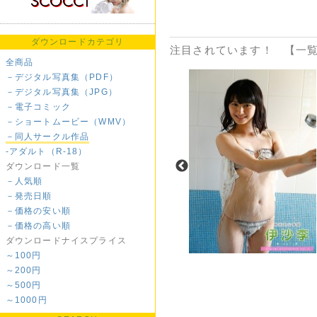
ダウンロードカテゴリ
注目されています！ 【一覧
全商品
－デジタル写真集（PDF）
－デジタル写真集（JPG）
－電子コミック
－ショートムービー（WMV）
－同人サークル作品
-アダルト（R-18）
ダウンロード一覧
－人気順
－発売日順
－価格の安い順
－価格の高い順
ダウンロードナイスプライス
～100円
～200円
～500円
～1000円