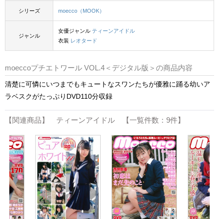
シリーズ
moecco（MOOK）
女優ジャンル
ティーンアイドル
ジャンル
衣装
レオタード
moeccoプチエトワール VOL.4＜デジタル版＞の商品内容
清楚に可憐にいつまでもキュートなスワンたちが優雅に踊る幼いア
ラベスクがたっぷりDVD110分収録
【関連商品】 ティーンアイドル 【一覧件数：9件】