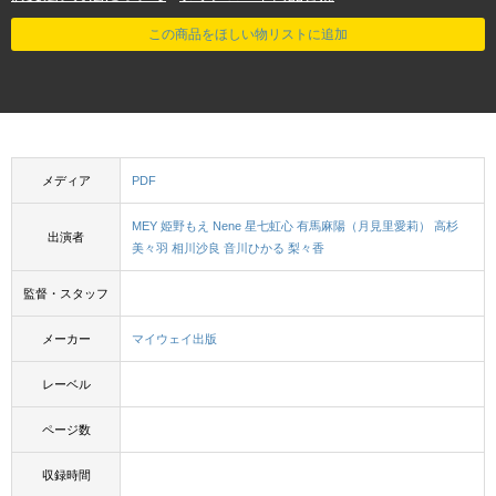
この商品をほしい物リストに追加
メディア
PDF
MEY
姫野もえ
Nene
星七虹心
有馬麻陽（月見里愛莉）
高杉
出演者
美々羽
相川沙良
音川ひかる
梨々香
監督・スタッフ
メーカー
マイウェイ出版
レーベル
ページ数
収録時間