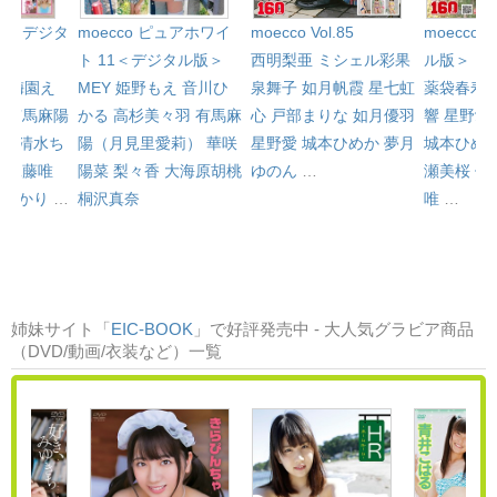
l.81＜デジタ
moecco ピュアホワイ
moecco 
moecco Vol.85
ト 11＜デジタル版＞
ル版＞
西明梨亜
ミシェル彩果
心
梅園え
MEY
姫野もえ
音川ひ
薬袋春寿
泉舞子
如月帆霞
星七虹
み
有馬麻陽
かる
高杉美々羽
有馬麻
響
星野愛
心
戸部まりな
如月優羽
）
清水ち
陽（月見里愛莉）
華咲
城本ひめ
星野愛
城本ひめか
夢月
羽
工藤唯
陽菜
梨々香
大海原胡桃
瀬美桜
佐
ゆのん
…
咲ひかり
…
桐沢真奈
唯
…
姉妹サイト「
EIC-BOOK
」で好評発売中 - 大人気グラビア商品
（DVD/動画/衣装など）一覧