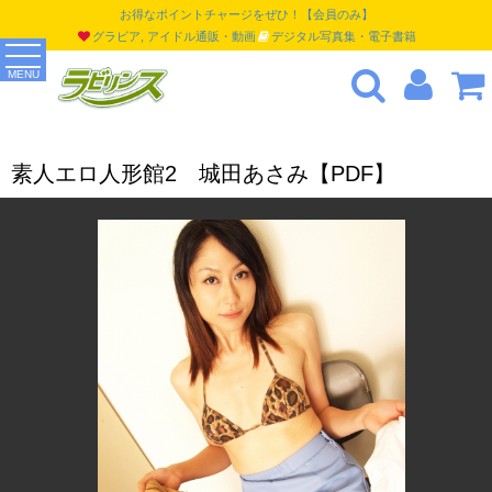
お得なポイントチャージをぜひ！【会員のみ】
グラビア, アイドル通販・動画
デジタル写真集・電子書籍
MENU
素人エロ人形館2 城田あさみ【PDF】