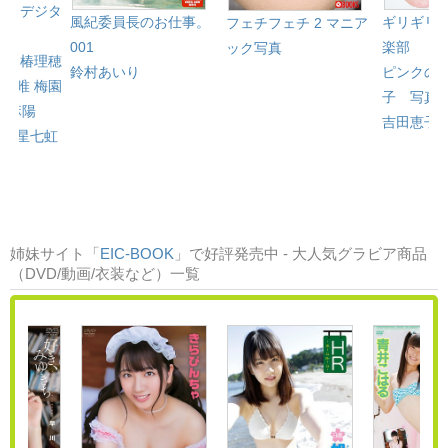
l.80＜デジタ
風紀委員長のお仕事。
ギリギリ
フェチフェチ 2 マニア
001
楽部 「
ック写真
々花
椿理穂
鈴村あいり
ピンクの
工藤唯
梅園
子 写真
馬麻陽
吉田恵子
）
星七虹
…
姉妹サイト「
EIC-BOOK
」で好評発売中 - 大人気グラビア商品
（DVD/動画/衣装など）一覧