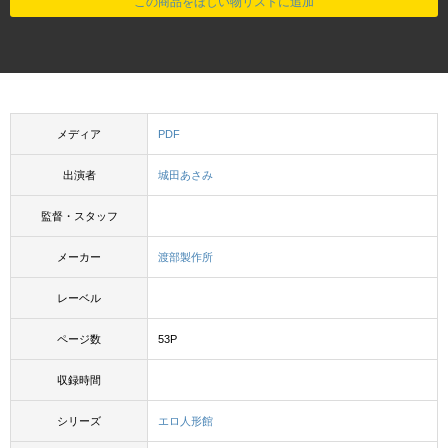
この商品をほしい物リストに追加
メディア
PDF
出演者
城田あさみ
監督・スタッフ
メーカー
渡部製作所
レーベル
ページ数
53P
収録時間
シリーズ
エロ人形館