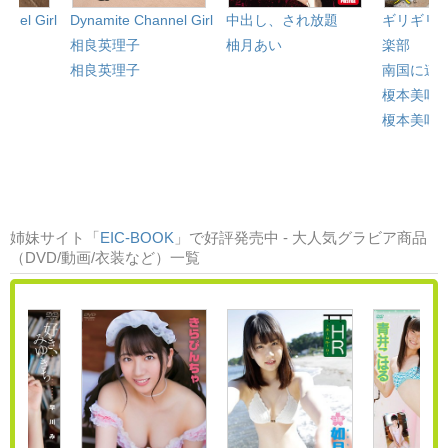
中出し、され放題
ギリギリ
nnel Girl
Dynamite Channel Girl
柚月あい
楽部 「
相良英理子
南国に連
相良英理子
榎本美咲
榎本美咲
姉妹サイト「
EIC-BOOK
」で好評発売中 - 大人気グラビア商品
（DVD/動画/衣装など）一覧