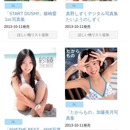
DL
DL
「START DUSH!!」篠崎愛
真野しずくデジタル写真集
1st.写真集
たいようのしずく
2013-10-11発売
2013-10-11発売
ほしい物リスト追加
ほしい物リスト追加
DL
「たからもの」加藤美月写
真集
DL
2013-10-11発売
「紗綾THE BEST」紗綾写真