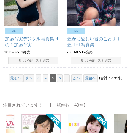
DL
DL
加藤育実デジタル写真集 １
遥かに愛しい君のこと 井川
の１加藤育実
遥１st.写真集
2013-07-12発売
2013-07-12発売
ほしい物リスト追加
ほしい物リスト追加
最初へ
前へ
3
4
5
6
7
次へ
最後へ
(合計：278件）
注目されています！ 【一覧件数：40件】