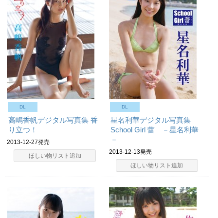
DL
DL
高嶋香帆デジタル写真集 香
星名利華デジタル写真集
り立つ！
School Girl 蕾 －星名利華
－
2013-12-27発売
2013-12-13発売
ほしい物リスト追加
ほしい物リスト追加