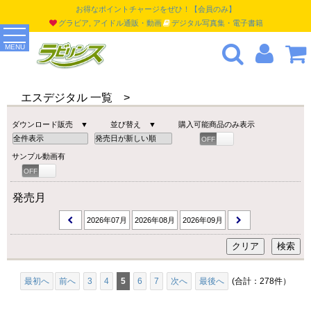
お得なポイントチャージをぜひ！【会員のみ】
グラビア, アイドル通販・動画
デジタル写真集・電子書籍
MENU
エスデジタル 一覧 >
ダウンロード販売 ▼
並び替え ▼
購入可能商品のみ表示
OFF
ON
サンプル動画有
OFF
ON
発売月
2026年07月
2026年08月
2026年09月
最初へ
前へ
3
4
5
6
7
次へ
最後へ
(合計：278件）