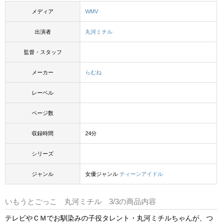
メディア
WMV
出演者
丸河ミチル
監督・スタッフ
メーカー
らむね
レーベル
ページ数
収録時間
24分
シリーズ
ジャンル
女優ジャンル
ティーンアイドル
いもうとごっこ 丸河ミチル 3/3の商品内容
テレビやＣＭでお馴染みの子役タレント・丸河ミチルちゃんが、つ