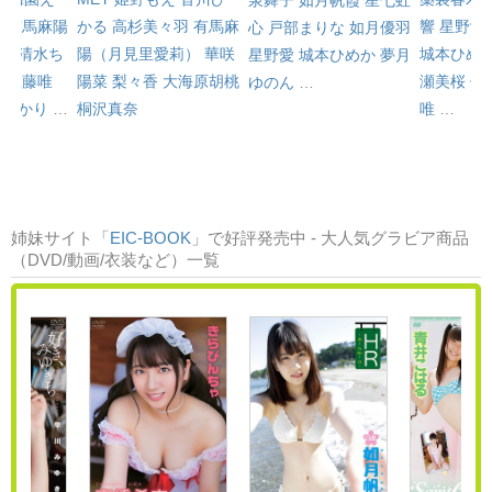
み
有馬麻陽
かる
高杉美々羽
有馬麻
響
星野愛
心
戸部まりな
如月優羽
）
清水ち
陽（月見里愛莉）
華咲
城本ひめ
星野愛
城本ひめか
夢月
羽
工藤唯
陽菜
梨々香
大海原胡桃
瀬美桜
佐
ゆのん
…
咲ひかり
…
桐沢真奈
唯
…
姉妹サイト「
EIC-BOOK
」で好評発売中 - 大人気グラビア商品
（DVD/動画/衣装など）一覧