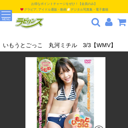
お得なポイントチャージをぜひ！【会員のみ】
グラビア, アイドル通販・動画
デジタル写真集・電子書籍
MENU
いもうとごっこ 丸河ミチル 3/3【WMV】