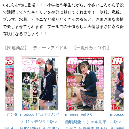
いにらむねに登場！！ 小学校５年生ながら、小さいころから子役
で活躍してきたキャリアを存分に魅せてくれます！ 制服、私服、
ブルマ、水着、ビキニなど盛りだくさんの衣装と、さまざまな表情
で楽しませてくれます。プールでの子供らしい表情はまさに永久保
存版になるでしょう！！
【関連商品】 ティーンアイドル 【一覧件数：10件】
l.81＜デジタ
moecco ピュアホワイ
moecco 
moecco Vol.85
ト 11＜デジタル版＞
ル版＞
西明梨亜
ミシェル彩果
心
梅園え
MEY
姫野もえ
音川ひ
薬袋春寿
泉舞子
如月帆霞
星七虹