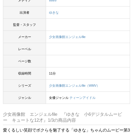
メディア
WMV
出演者
ゆきな
監督・スタッフ
メーカー
少女画像館エンジェルfile
レーベル
ページ数
収録時間
11分
シリーズ
少女画像館エンジェルfile（WMV）
ジャンル
女優ジャンル
ティーンアイドル
少女画像館 エンジェルfile 『ゆきな 小6デジタルムービ
ー キュートな12才』1/3の商品内容
愛くるしい笑顔でボクらを魅了する「ゆきな」ちゃんのムービー第3