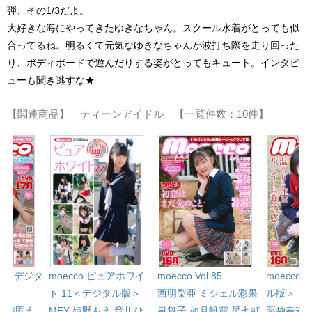
弾、その1/3だよ。
大好きな海にやってきたゆきなちゃん。スクール水着がとっても似
合ってるね。明るくて元気なゆきなちゃんが波打ち際を走り回った
り、ボディボードで遊んだりする姿がとってもキュート。インタビ
ューも聞き逃すな★
【関連商品】 ティーンアイドル 【一覧件数：10件】
l.81＜デジタ
moecco ピュアホワイ
moecco 
moecco Vol.85
ト 11＜デジタル版＞
ル版＞
西明梨亜
ミシェル彩果
心
梅園え
MEY
姫野もえ
音川ひ
薬袋春寿
泉舞子
如月帆霞
星七虹