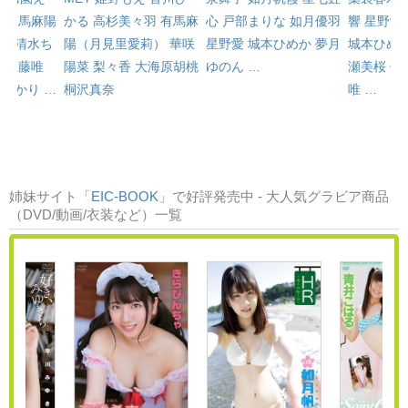
み
有馬麻陽
かる
高杉美々羽
有馬麻
響
星野愛
心
戸部まりな
如月優羽
）
清水ち
陽（月見里愛莉）
華咲
城本ひめ
星野愛
城本ひめか
夢月
羽
工藤唯
陽菜
梨々香
大海原胡桃
瀬美桜
佐
ゆのん
…
咲ひかり
…
桐沢真奈
唯
…
姉妹サイト「
EIC-BOOK
」で好評発売中 - 大人気グラビア商品
（DVD/動画/衣装など）一覧