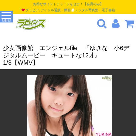
お得なポイントチャージをぜひ！【会員のみ】
グラビア, アイドル通販・動画
デジタル写真集・電子書籍
MENU
少女画像館 エンジェルfile 『ゆきな 小6デ
ジタルムービー キュートな12才』
1/3【WMV】