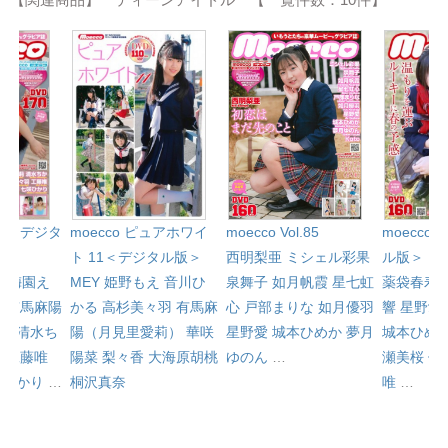
l.81＜デジタ
moecco ピュアホワイ
moecco 
moecco Vol.85
ト 11＜デジタル版＞
ル版＞
西明梨亜
ミシェル彩果
心
梅園え
MEY
姫野もえ
音川ひ
薬袋春寿
泉舞子
如月帆霞
星七虹
み
有馬麻陽
かる
高杉美々羽
有馬麻
響
星野愛
心
戸部まりな
如月優羽
）
清水ち
陽（月見里愛莉）
華咲
城本ひめ
星野愛
城本ひめか
夢月
羽
工藤唯
陽菜
梨々香
大海原胡桃
瀬美桜
佐
ゆのん
…
咲ひかり
…
桐沢真奈
唯
…