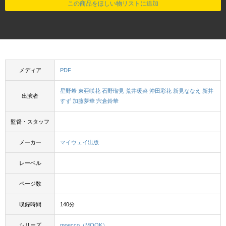
この商品をほしい物リストに追加
メディア
PDF
星野希
東亜咲花
石野瑠見
荒井暖菜
沖田彩花
新見ななえ
新井
出演者
すず
加藤夢華
宍倉鈴華
監督・スタッフ
メーカー
マイウェイ出版
レーベル
ページ数
収録時間
140分
シリーズ
moecco（MOOK）