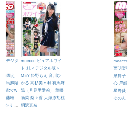
l.81＜デジタ
moecco ピュアホワイ
moecco Vo
ト 11＜デジタル版＞
西明梨亜
心
梅園え
MEY
姫野もえ
音川ひ
泉舞子
如
み
有馬麻陽
かる
高杉美々羽
有馬麻
心
戸部ま
）
清水ち
陽（月見里愛莉）
華咲
星野愛
城
羽
工藤唯
陽菜
梨々香
大海原胡桃
ゆのん
…
咲ひかり
…
桐沢真奈