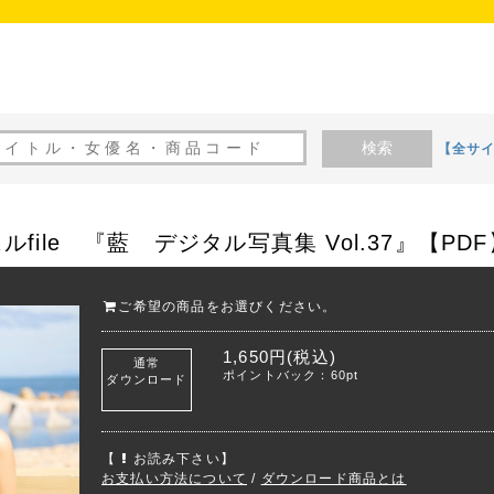
検索
【全サ
ile 『藍 デジタル写真集 Vol.37』【PDF
ご希望の商品をお選びください。
1,650円(税込)
通常
ポイントバック：60pt
ダウンロード
【
お読み下さい】
お支払い方法について
/
ダウンロード商品とは