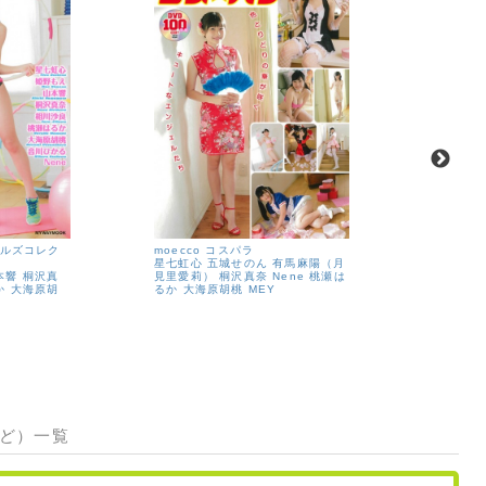
ールズコレク
moecco コスパラ
moecco
星七虹心
五城せのん
有馬麻陽（月
山本響
有
本響
桐沢真
見里愛莉）
桐沢真奈
Nene
桃瀬は
杉美々羽
か
大海原胡
るか
大海原胡桃
MEY
瀬美桜
如
など）一覧