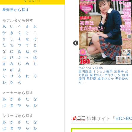
SEARCH
発売日から探す
モデル名から探す
あ
い
う
え
お
か
き
く
け
こ
さ
し
す
せ
そ
た
ち
つ
て
と
な
に
ぬ
ね
の
は
ひ
ふ
へ
ほ
ま
み
む
め
も
moecco ピュアホワイト 11＜デジ
moecco Vol.85
や
ゆ
よ
タル版＞
西明梨亜
ミシェル彩果
泉舞子
如
MEY
姫野もえ
音川ひかる
高杉
月帆霞
星七虹心
戸部まりな
如月
ら
り
る
れ
ろ
美々羽
有馬麻陽（月見里愛莉）
華
優羽
星野愛
城本ひめか
夢月ゆの
わ
を
ん
咲陽菜
梨々香
大海原胡桃
桐沢真
ん
…
奈
メーカーから探す
あ
か
さ
た
な
は
ま
や
ら
わ
シリーズから探す
姉妹サイト「
EIC-B
あ
か
さ
た
な
は
ま
や
ら
わ