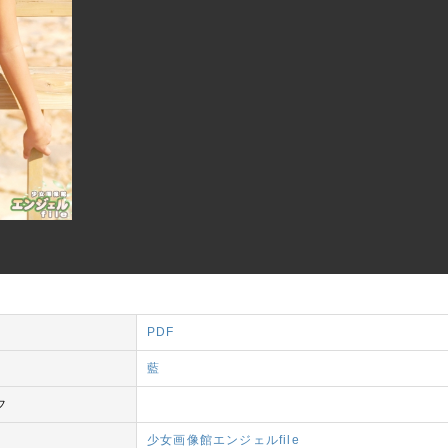
PDF
藍
フ
少女画像館エンジェルfile