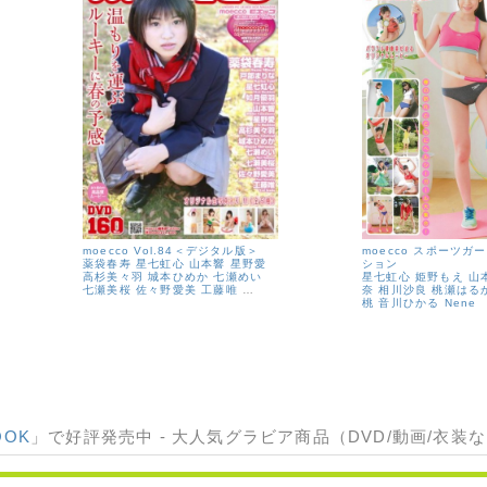
moecco Vol.84＜デジタル版＞
moecco スポーツガ
薬袋春寿
星七虹心
山本響
星野愛
ション
高杉美々羽
城本ひめか
七瀬めい
星七虹心
姫野もえ
山
七瀬美桜
佐々野愛美
工藤唯
…
奈
相川沙良
桃瀬はる
桃
音川ひかる
Nene
OOK
」で好評発売中 - 大人気グラビア商品（DVD/動画/衣装