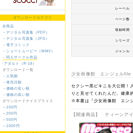
レーベル
ダウンロードカテゴリ
ページ数
全商品
収録時間
－デジタル写真集（PDF）
－デジタル写真集（JPG）
シリーズ
－電子コミック
－ショートムービー（WMV）
ジャンル
－同人サークル作品
-アダルト（R-18）
ダウンロード一覧
少女画像館 エンジェルfile
－人気順
－発売日順
セクシー黒ビキニを大公開！人
－価格の安い順
りと見せてくれたんだ。健康的
－価格の高い順
※本書は『少女画像館 エンジ
ダウンロードナイスプライス
～100円
～200円
【関連商品】 ティーンアイ
～500円
～1000円