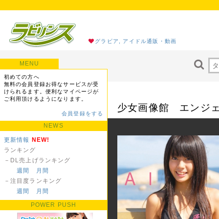
グラビア, アイドル通販・動画
MENU
初めての方へ
無料の会員登録お得なサービスが受
けられるます。便利なマイページが
ご利用頂けるようになります。
少女画像館 エンジェルf
会員登録をする
NEWS
更新情報
NEW!
ランキング
－DL売上げランキング
週間
月間
－注目度ランキング
週間
月間
POWER PUSH