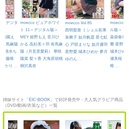
l.81＜デジタ
moecco ピュアホワイ
moecco 
moecco Vol.85
ト 11＜デジタル版＞
ル版＞
西明梨亜
ミシェル彩果
心
梅園え
MEY
姫野もえ
音川ひ
薬袋春寿
泉舞子
如月帆霞
星七虹
み
有馬麻陽
かる
高杉美々羽
有馬麻
響
星野愛
心
戸部まりな
如月優羽
）
清水ち
陽（月見里愛莉）
華咲
城本ひめ
星野愛
城本ひめか
夢月
羽
工藤唯
陽菜
梨々香
大海原胡桃
瀬美桜
佐
ゆのん
…
咲ひかり
…
桐沢真奈
唯
…
姉妹サイト「
EIC-BOOK
」で好評発売中 - 大人気グラビア商品
（DVD/動画/衣装など）一覧