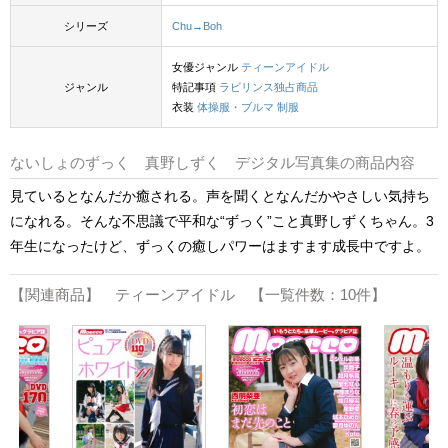
シリーズ
Chu→Boh
女優ジャンル
ティーンアイドル
ジャンル
特記事項
ラビリンス独占商品
衣装
体操服・ブルマ
制服
ないしょのずっく 真野しずく デジタル写真集の商品内容
見ているとなんだか癒される。声を聞くとなんだかやさしい気持ち
になれる。そんな不思議で平和な“ずっく”こと真野しずくちゃん。3
年生になったけど、ずっくの癒しパワーはますます成長中ですよ。
【関連商品】 ティーンアイドル 【一覧件数：10件】