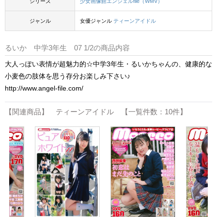
シリーズ
少女画像館エンジェルfile（WMV）
ジャンル
女優ジャンル
ティーンアイドル
るいか 中学3年生 07 1/2の商品内容
大人っぽい表情が超魅力的☆中学3年生・るいかちゃんの、健康的な
小麦色の肢体を思う存分お楽しみ下さい♪
http://www.angel-file.com/
【関連商品】 ティーンアイドル 【一覧件数：10件】