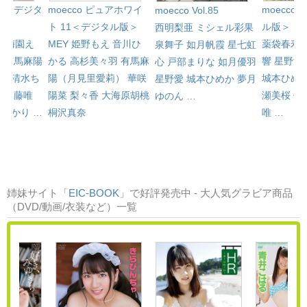
l.81＜デジタ
moecco ピュアホワイ
moecco 
moecco Vol.85
ト 11＜デジタル版＞
ル版＞
西明梨亜
ミシェル彩果
心
梅園え
MEY
姫野もえ
音川ひ
薬袋春寿
泉舞子
如月帆霞
星七虹
み
有馬麻陽
かる
高杉美々羽
有馬麻
響
星野愛
心
戸部まりな
如月優羽
）
清水ち
陽（月見里愛莉）
華咲
城本ひめ
星野愛
城本ひめか
夢月
羽
工藤唯
陽菜
梨々香
大海原胡桃
瀬美桜
佐
ゆのん
…
咲ひかり
…
桐沢真奈
唯
…
姉妹サイト「
EIC-BOOK
」で好評発売中 - 大人気グラビア商品
（DVD/動画/衣装など）一覧