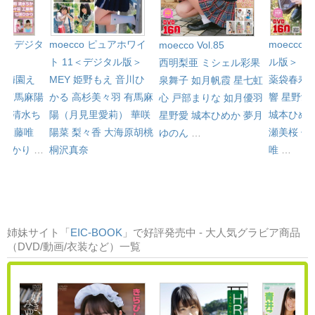
l.81＜デジタ
moecco ピュアホワイ
moecco 
moecco Vol.85
ト 11＜デジタル版＞
ル版＞
西明梨亜
ミシェル彩果
心
梅園え
MEY
姫野もえ
音川ひ
薬袋春寿
泉舞子
如月帆霞
星七虹
み
有馬麻陽
かる
高杉美々羽
有馬麻
響
星野愛
心
戸部まりな
如月優羽
）
清水ち
陽（月見里愛莉）
華咲
城本ひめ
星野愛
城本ひめか
夢月
羽
工藤唯
陽菜
梨々香
大海原胡桃
瀬美桜
佐
ゆのん
…
咲ひかり
…
桐沢真奈
唯
…
姉妹サイト「
EIC-BOOK
」で好評発売中 - 大人気グラビア商品
（DVD/動画/衣装など）一覧