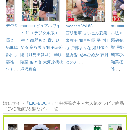
l.81＜デジタ
moecco ピュアホワイ
moecco 
moecco Vol.85
ト 11＜デジタル版＞
ル版＞
西明梨亜
ミシェル彩果
心
梅園え
MEY
姫野もえ
音川ひ
薬袋春寿
泉舞子
如月帆霞
星七虹
み
有馬麻陽
かる
高杉美々羽
有馬麻
響
星野愛
心
戸部まりな
如月優羽
）
清水ち
陽（月見里愛莉）
華咲
城本ひめ
星野愛
城本ひめか
夢月
羽
工藤唯
陽菜
梨々香
大海原胡桃
瀬美桜
佐
ゆのん
…
咲ひかり
…
桐沢真奈
唯
…
姉妹サイト「
EIC-BOOK
」で好評発売中 - 大人気グラビア商品
（DVD/動画/衣装など）一覧