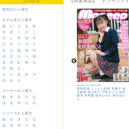
【関連商品】 ティーンアイ
SEARCH
発売日から探す
モデル名から探す
あ
い
う
え
お
か
き
く
け
こ
さ
し
す
せ
そ
た
ち
つ
て
と
な
に
ぬ
ね
の
は
ひ
ふ
へ
ほ
ま
み
む
め
も
や
ゆ
よ
ら
り
る
れ
ろ
わ
を
ん
moecco ピュアホワイト 11＜デジ
moecco Vol.85
タル版＞
西明梨亜
ミシェル彩果
泉舞子
如
メーカーから探す
MEY
姫野もえ
音川ひかる
高杉
月帆霞
星七虹心
戸部まりな
如月
美々羽
有馬麻陽（月見里愛莉）
華
優羽
星野愛
城本ひめか
夢月ゆの
あ
か
さ
た
な
咲陽菜
梨々香
大海原胡桃
桐沢真
ん
…
は
ま
や
ら
わ
奈
シリーズから探す
あ
か
さ
た
な
は
ま
や
ら
わ