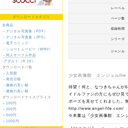
レーベル
ダウンロードカテゴリ
ページ数
全商品
収録時間
－デジタル写真集（PDF）
－デジタル写真集（JPG）
シリーズ
－電子コミック
－ショートムービー（WMV）
ジャンル
－同人サークル作品
-アダルト（R-18）
ダウンロード一覧
－人気順
少女画像館 エンジェルfil
－発売日順
－価格の安い順
待望！何と、なつきちゃんが
－価格の高い順
イドルファンの方にもぜひ見
ダウンロードナイスプライス
ポーズを見せてくれました。無
～100円
http://www.angel-file.com/
～200円
～500円
※本書は『少女画像館 エンジ
～1000円