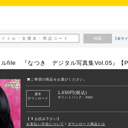
検索
【全サ
file 『なつき デジタル写真集Vol.05』【P
ご希望の商品をお選びください。
1,650円(税込)
通常
ポイントバック：60pt
ダウンロード
【
お読み下さい】
お支払い方法について
/
ダウンロード商品とは