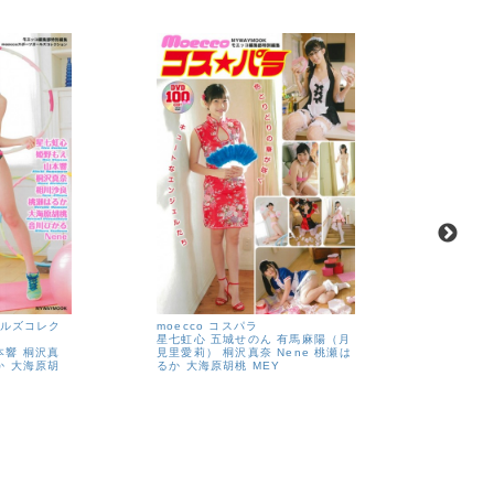
ールズコレク
moecco コスパラ
moecco
星七虹心
五城せのん
有馬麻陽（月
山本響
有
本響
桐沢真
見里愛莉）
桐沢真奈
Nene
桃瀬は
杉美々羽
か
大海原胡
るか
大海原胡桃
MEY
瀬美桜
如