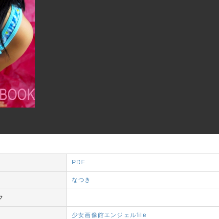
PDF
なつき
フ
少女画像館エンジェルfile