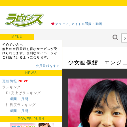
グラビア, アイドル通販・動画
MENU
初めての方へ
無料の会員登録お得なサービスが受
けられるます。便利なマイページが
ご利用頂けるようになります。
少女画像館 エンジェル
会員登録をする
NEWS
更新情報
NEW!
ランキング
－DL売上げランキング
週間
月間
－注目度ランキング
週間
月間
POWER PUSH