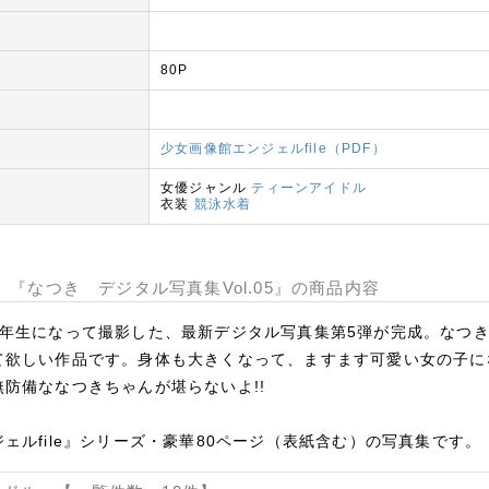
80P
少女画像館エンジェルfile（PDF）
女優ジャンル
ティーンアイドル
衣装
競泳水着
e 『なつき デジタル写真集Vol.05』の商品内容
6年生になって撮影した、最新デジタル写真集第5弾が完成。なつ
て欲しい作品です。身体も大きくなって、ますます可愛い女の子に
防備ななつきちゃんが堪らないよ!!
ェルfile』シリーズ・豪華80ページ（表紙含む）の写真集です。