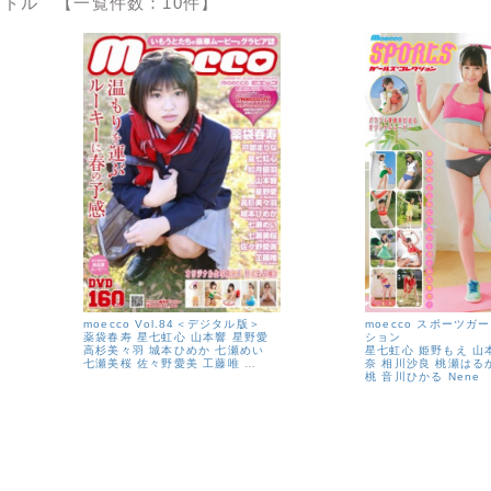
ドル 【一覧件数：10件】
moecco Vol.84＜デジタル版＞
moecco スポーツガ
薬袋春寿
星七虹心
山本響
星野愛
ション
高杉美々羽
城本ひめか
七瀬めい
星七虹心
姫野もえ
山
七瀬美桜
佐々野愛美
工藤唯
…
奈
相川沙良
桃瀬はる
桃
音川ひかる
Nene