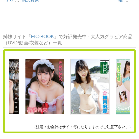
咲ひかり
…
桐沢真奈
唯
…
姉妹サイト「
EIC-BOOK
」で好評発売中 - 大人気グラビア商品
（DVD/動画/衣装など）一覧
（注意：お会計はサイト毎になりますのでご注意下さい。）