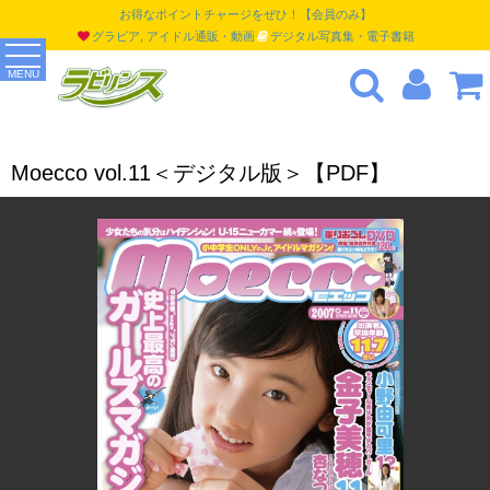
お得なポイントチャージをぜひ！【会員のみ】
グラビア, アイドル通販・動画
デジタル写真集・電子書籍
MENU
Moecco vol.11＜デジタル版＞【PDF】