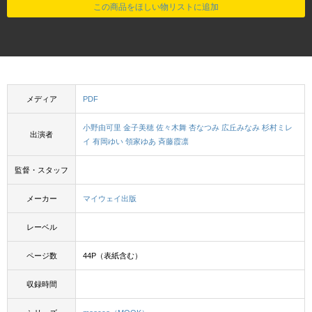
この商品をほしい物リストに追加
メディア
PDF
小野由可里
金子美穂
佐々木舞
杏なつみ
広丘みなみ
杉村ミレ
出演者
イ
有岡ゆい
領家ゆあ
斉藤霞凛
監督・スタッフ
メーカー
マイウェイ出版
レーベル
ページ数
44P（表紙含む）
収録時間