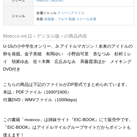
シリーズ
moecco（MOOK）
女優ジャンル
ティーンアイドル
ジャンル
衣装
体操服・ブルマ
制服
スクール水着
Moecco vol.11＜デジタル版＞の商品内容
U-15の小中学生オンリー、Jr.アイドルマガジン！未来のアイドルの
卵を発掘。金子美穂 有岡ゆい 小野由可里 杏なつみ 杉村ミレ
イ 領家ゆあ 佐々木舞 広丘みなみ 斉藤霞凛ほか メイキング
DVD付き
こちらの商品は下記のファイルがZIP形式でまとめられています。
本誌：PDFファイル（1600*2400）
付属DVD：WMVファイル（1500kbps)
この書籍「moecco」は姉妹サイト『EIC-BOOK』にて販売中です。
『EIC-BOOK』はアイドルマイルグループサイトだからポイントも
使えます！