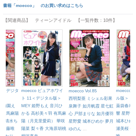
書籍「moecco」 のお買い求めはこちら
【関連商品】 ティーンアイドル 【一覧件数：10件】
l.81＜デジタ
moecco ピュアホワイ
moecco 
moecco Vol.85
ト 11＜デジタル版＞
ル版＞
西明梨亜
ミシェル彩果
心
梅園え
MEY
姫野もえ
音川ひ
薬袋春寿
泉舞子
如月帆霞
星七虹
み
有馬麻陽
かる
高杉美々羽
有馬麻
響
星野愛
心
戸部まりな
如月優羽
）
清水ち
陽（月見里愛莉）
華咲
城本ひめ
星野愛
城本ひめか
夢月
羽
工藤唯
陽菜
梨々香
大海原胡桃
瀬美桜
佐
ゆのん
…