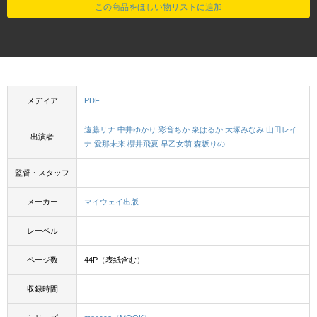
この商品をほしい物リストに追加
メディア
PDF
遠藤リナ
中井ゆかり
彩音ちか
泉はるか
大塚みなみ
山田レイ
出演者
ナ
愛那未来
櫻井飛夏
早乙女萌
森坂りの
監督・スタッフ
メーカー
マイウェイ出版
レーベル
ページ数
44P（表紙含む）
収録時間