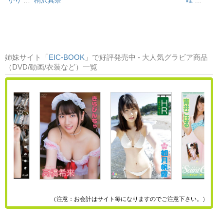
咲ひかり
…
桐沢真奈
唯
…
姉妹サイト「
EIC-BOOK
」で好評発売中 - 大人気グラビア商品
（DVD/動画/衣装など）一覧
（注意：お会計はサイト毎になりますのでご注意下さい。）