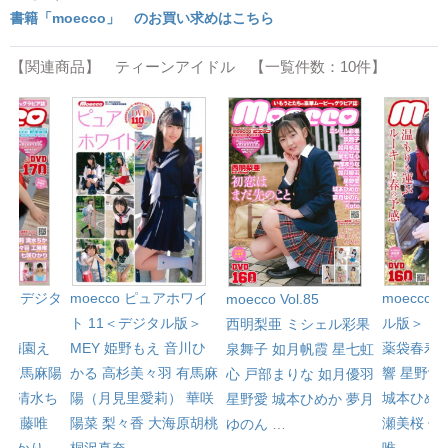
書籍「moecco」 のお買い求めはこちら
【関連商品】 ティーンアイドル 【一覧件数：10件】
l.81＜デジタ
moecco ピュアホワイ
moecco 
moecco Vol.85
ト 11＜デジタル版＞
ル版＞
西明梨亜
ミシェル彩果
心
梅園え
MEY
姫野もえ
音川ひ
薬袋春寿
泉舞子
如月帆霞
星七虹
み
有馬麻陽
かる
高杉美々羽
有馬麻
響
星野愛
心
戸部まりな
如月優羽
）
清水ち
陽（月見里愛莉）
華咲
城本ひめ
星野愛
城本ひめか
夢月
羽
工藤唯
陽菜
梨々香
大海原胡桃
瀬美桜
佐
ゆのん
…