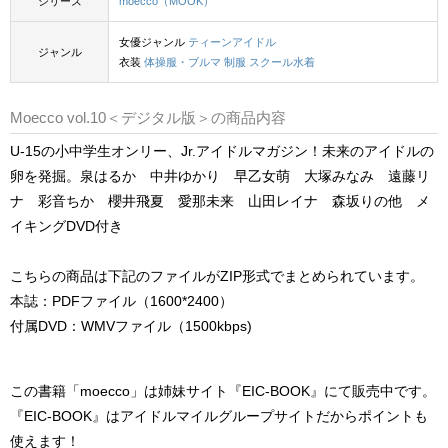
シリーズ
moecco（MOOK）
女優ジャンル
ティーンアイドル
ジャンル
衣装
体操服・ブルマ
制服
スクール水着
Moecco vol.10＜デジタル版＞の商品内容
U-15の小中学生オンリー、Jr.アイドルマガジン！未来のアイドルの
卵を発掘。泉はるか 中井ゆかり 早乙女萌 大塚みなみ 遠藤リ
ナ 彩音ちか 櫻井飛夏 愛那未来 山田レイナ 森坂りの他 メ
イキングDVD付き
こちらの商品は下記のファイルがZIP形式でまとめられています。
本誌：PDFファイル（1600*2400）
付属DVD：WMVファイル（1500kbps)
この書籍「moecco」は姉妹サイト『EIC-BOOK』にて販売中です。
『EIC-BOOK』はアイドルマイルグループサイトだからポイントも
使えます！