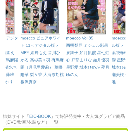
l.81＜デジタ
moecco ピュアホワイ
moecco 
moecco Vol.85
ト 11＜デジタル版＞
ル版＞
西明梨亜
ミシェル彩果
心
梅園え
MEY
姫野もえ
音川ひ
薬袋春寿
泉舞子
如月帆霞
星七虹
み
有馬麻陽
かる
高杉美々羽
有馬麻
響
星野愛
心
戸部まりな
如月優羽
）
清水ち
陽（月見里愛莉）
華咲
城本ひめ
星野愛
城本ひめか
夢月
羽
工藤唯
陽菜
梨々香
大海原胡桃
瀬美桜
佐
ゆのん
…
咲ひかり
…
桐沢真奈
唯
…
姉妹サイト「
EIC-BOOK
」で好評発売中 - 大人気グラビア商品
（DVD/動画/衣装など）一覧