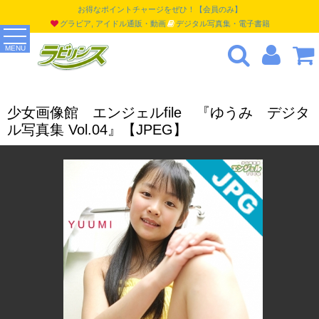
お得なポイントチャージをぜひ！【会員のみ】
グラビア, アイドル通販・動画
デジタル写真集・電子書籍
MENU
少女画像館 エンジェルfile 『ゆうみ デジタ
ル写真集 Vol.04』【JPEG】