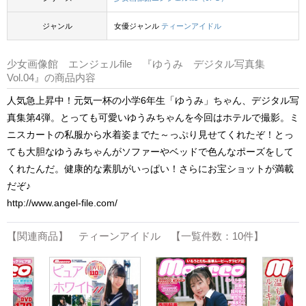
ジャンル
女優ジャンル
ティーンアイドル
少女画像館 エンジェルfile 『ゆうみ デジタル写真集
Vol.04』の商品内容
人気急上昇中！元気一杯の小学6年生「ゆうみ」ちゃん、デジタル写
真集第4弾。とっても可愛いゆうみちゃんを今回はホテルで撮影。ミ
ニスカートの私服から水着姿までた～っぷり見せてくれたぞ！とっ
ても大胆なゆうみちゃんがソファーやベッドで色んなポーズをして
くれたんだ。健康的な素肌がいっぱい！さらにお宝ショットが満載
だぞ♪
http://www.angel-file.com/
【関連商品】 ティーンアイドル 【一覧件数：10件】