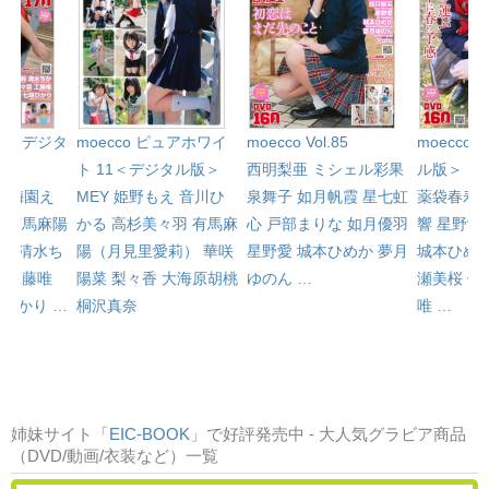
l.81＜デジタ
moecco ピュアホワイ
moecco 
moecco Vol.85
ト 11＜デジタル版＞
ル版＞
西明梨亜
ミシェル彩果
心
梅園え
MEY
姫野もえ
音川ひ
薬袋春寿
泉舞子
如月帆霞
星七虹
み
有馬麻陽
かる
高杉美々羽
有馬麻
響
星野愛
心
戸部まりな
如月優羽
）
清水ち
陽（月見里愛莉）
華咲
城本ひめ
星野愛
城本ひめか
夢月
羽
工藤唯
陽菜
梨々香
大海原胡桃
瀬美桜
佐
ゆのん
…
咲ひかり
…
桐沢真奈
唯
…
姉妹サイト「
EIC-BOOK
」で好評発売中 - 大人気グラビア商品
（DVD/動画/衣装など）一覧