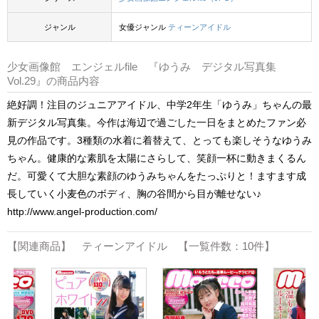
ジャンル
女優ジャンル
ティーンアイドル
少女画像館 エンジェルfile 『ゆうみ デジタル写真集
Vol.29』の商品内容
絶好調！注目のジュニアアイドル、中学2年生「ゆうみ」ちゃんの最
新デジタル写真集。今作は海辺で過ごした一日をまとめたファン必
見の作品です。3種類の水着に着替えて、とっても楽しそうなゆうみ
ちゃん。健康的な素肌を太陽にさらして、笑顔一杯に動きまくるん
だ。可愛くて大胆な素顔のゆうみちゃんをたっぷりと！ますます成
長していく小麦色のボディ、胸の谷間から目が離せない♪
http://www.angel-production.com/
【関連商品】 ティーンアイドル 【一覧件数：10件】