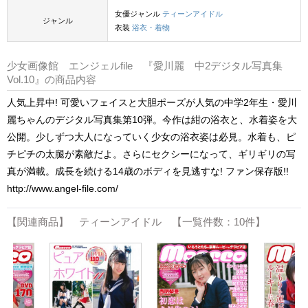
女優ジャンル
ティーンアイドル
ジャンル
衣装
浴衣・着物
少女画像館 エンジェルfile 『愛川麗 中2デジタル写真集
Vol.10』の商品内容
人気上昇中! 可愛いフェイスと大胆ポーズが人気の中学2年生・愛川
麗ちゃんのデジタル写真集第10弾。今作は紺の浴衣と、水着姿を大
公開。少しずつ大人になっていく少女の浴衣姿は必見。水着も、ピ
チピチの太腿が素敵だよ。さらにセクシーになって、ギリギリの写
真が満載。成長を続ける14歳のボディを見逃すな! ファン保存版!!
http://www.angel-file.com/
【関連商品】 ティーンアイドル 【一覧件数：10件】