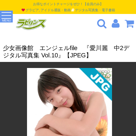
お得なポイントチャージをぜひ！【会員のみ】
グラビア, アイドル通販・動画
デジタル写真集・電子書籍
MENU
少女画像館 エンジェルfile 『愛川麗 中2デ
ジタル写真集 Vol.10』【JPEG】