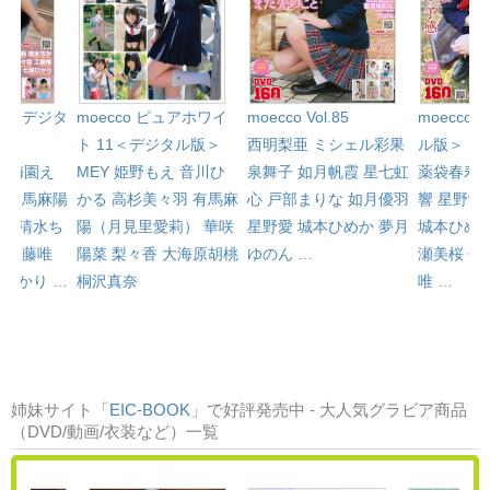
l.81＜デジタ
moecco ピュアホワイ
moecco 
moecco Vol.85
ト 11＜デジタル版＞
ル版＞
西明梨亜
ミシェル彩果
心
梅園え
MEY
姫野もえ
音川ひ
薬袋春寿
泉舞子
如月帆霞
星七虹
み
有馬麻陽
かる
高杉美々羽
有馬麻
響
星野愛
心
戸部まりな
如月優羽
）
清水ち
陽（月見里愛莉）
華咲
城本ひめ
星野愛
城本ひめか
夢月
羽
工藤唯
陽菜
梨々香
大海原胡桃
瀬美桜
佐
ゆのん
…
咲ひかり
…
桐沢真奈
唯
…
姉妹サイト「
EIC-BOOK
」で好評発売中 - 大人気グラビア商品
（DVD/動画/衣装など）一覧