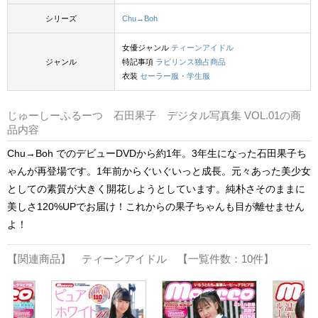
シリーズ
Chu→Boh
女優ジャンル
ティーンアイドル
ジャンル
特記事項
ラビリンス独占商品
衣装
セーラー服・学生服
じゅーしーふるーつ 石田果子 デジタル写真集 VOL.01の商
品内容
Chu→Boh でのデビューDVDから約1年。3年生になった石田果子ち
ゃんが再登場です。1年前からぐいぐいっと成長。元々あった美少女
としての素質が大きく開花しようとしています。純朴さそのままに
美しさ120%UPでお届け！これからの果子ちゃんも目が離せません
よ！
【関連商品】 ティーンアイドル 【一覧件数：10件】