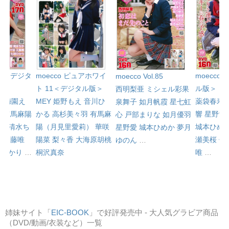
l.81＜デジタ
moecco ピュアホワイ
moecco 
moecco Vol.85
ト 11＜デジタル版＞
ル版＞
西明梨亜
ミシェル彩果
心
梅園え
MEY
姫野もえ
音川ひ
薬袋春寿
泉舞子
如月帆霞
星七虹
み
有馬麻陽
かる
高杉美々羽
有馬麻
響
星野愛
心
戸部まりな
如月優羽
）
清水ち
陽（月見里愛莉）
華咲
城本ひめ
星野愛
城本ひめか
夢月
羽
工藤唯
陽菜
梨々香
大海原胡桃
瀬美桜
佐
ゆのん
…
咲ひかり
…
桐沢真奈
唯
…
姉妹サイト「
EIC-BOOK
」で好評発売中 - 大人気グラビア商品
（DVD/動画/衣装など）一覧