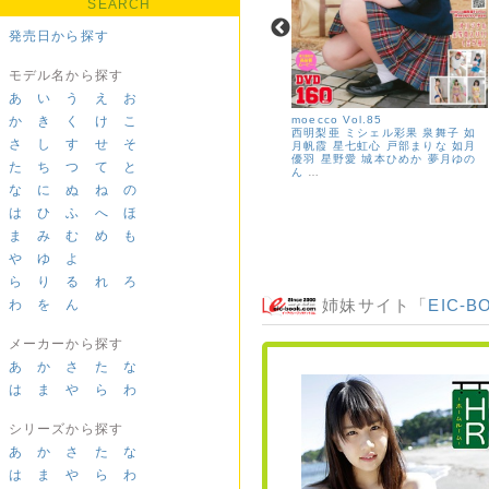
SEARCH
発売日から探す
モデル名から探す
あ
い
う
え
お
moecco ピュアホワイト 11＜デジ
か
き
く
け
こ
moecco Vol.85
タル版＞
西明梨亜
ミシェル彩果
泉舞子
如
さ
し
す
せ
そ
MEY
姫野もえ
音川ひかる
高杉
月帆霞
星七虹心
戸部まりな
如月
美々羽
有馬麻陽（月見里愛莉）
華
優羽
星野愛
城本ひめか
夢月ゆの
た
ち
つ
て
と
咲陽菜
梨々香
大海原胡桃
桐沢真
ん
…
奈
な
に
ぬ
ね
の
は
ひ
ふ
へ
ほ
ま
み
む
め
も
や
ゆ
よ
ら
り
る
れ
ろ
姉妹サイト「
EIC-B
わ
を
ん
メーカーから探す
あ
か
さ
た
な
は
ま
や
ら
わ
シリーズから探す
あ
か
さ
た
な
は
ま
や
ら
わ