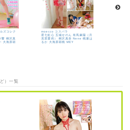
ールズコレク
moecco コスパラ
moecco
星七虹心
五城せのん
有馬麻陽（月
山本響
有
本響
桐沢真
見里愛莉）
桐沢真奈
Nene
桃瀬は
杉美々羽
か
大海原胡
るか
大海原胡桃
MEY
瀬美桜
如
など）一覧