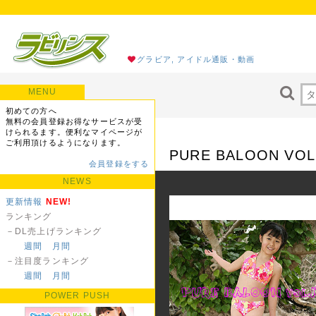
グラビア, アイドル通販・動画
MENU
初めての方へ
無料の会員登録お得なサービスが受
けられるます。便利なマイページが
ご利用頂けるようになります。
PURE BALOON VOL
会員登録をする
NEWS
更新情報
NEW!
ランキング
－DL売上げランキング
週間
月間
－注目度ランキング
週間
月間
POWER PUSH