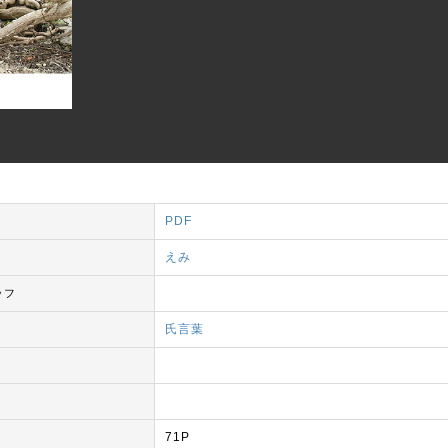
PDF
えみ
ッフ
氏言葉
71P