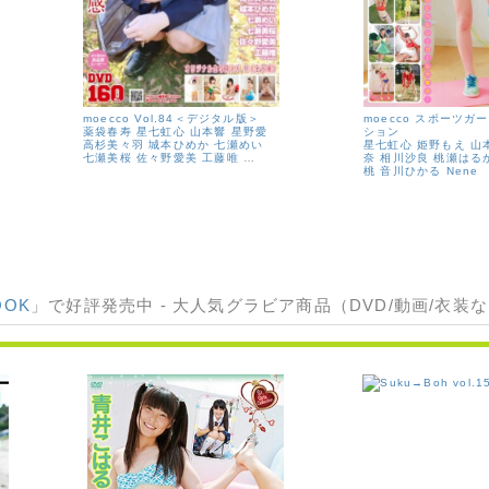
moecco Vol.84＜デジタル版＞
moecco スポーツガ
薬袋春寿
星七虹心
山本響
星野愛
ション
高杉美々羽
城本ひめか
七瀬めい
星七虹心
姫野もえ
山
七瀬美桜
佐々野愛美
工藤唯
…
奈
相川沙良
桃瀬はる
桃
音川ひかる
Nene
OOK
」で好評発売中 - 大人気グラビア商品（DVD/動画/衣装