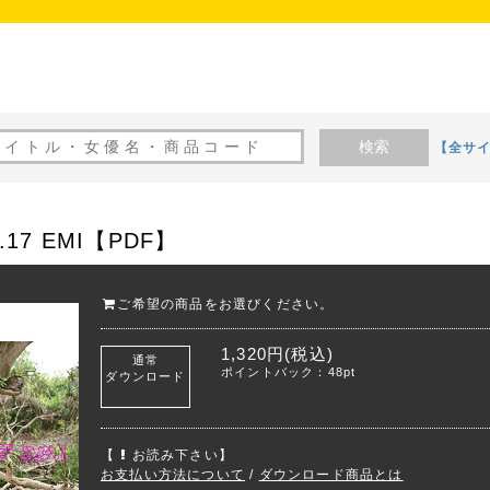
検索
【全サ
.17 EMI【PDF】
ご希望の商品をお選びください。
1,320円(税込)
通常
ポイントバック：48pt
ダウンロード
【
お読み下さい】
お支払い方法について
/
ダウンロード商品とは