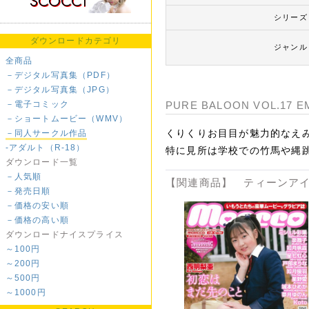
シリーズ
ダウンロードカテゴリ
ジャンル
全商品
－デジタル写真集（PDF）
－デジタル写真集（JPG）
－電子コミック
PURE BALOON VOL.17
－ショートムービー（WMV）
くりくりお目目が魅力的なえ
－同人サークル作品
-アダルト（R-18）
特に見所は学校での竹馬や縄
ダウンロード一覧
－人気順
【関連商品】 ティーンアイ
－発売日順
－価格の安い順
－価格の高い順
ダウンロードナイスプライス
～100円
～200円
～500円
～1000円