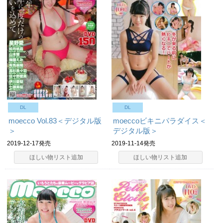
DL
DL
moecco Vol.83＜デジタル版
moeccoビキニパラダイス＜
＞
デジタル版＞
2019-12-17発売
2019-11-14発売
ほしい物リスト追加
ほしい物リスト追加