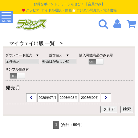
お得なポイントチャージをぜひ！【会員のみ】
グラビア, アイドル通販・動画
デジタル写真集・電子書籍
MENU
マイウェイ出版 一覧 >
ダウンロード販売 ▼
並び替え ▼
購入可能商品のみ表示
OFF
ON
サンプル動画有
OFF
ON
発売月
2026年07月
2026年08月
2026年09月
1
(合計：99件）