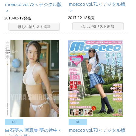
moecco vol.71＜デジタル版
moecco vol.72＜デジタル版
＞
＞
2017-12-18発売
2018-02-19発売
ほしい物リスト追加
ほしい物リスト追加
DL
DL
白石夢来 写真集 夢の途中＜
moecco vol.70＜デジタル版